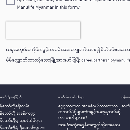
Manulife Myanmar in this form.
ယခုအလုပ်အကိုင်အခွင့်အလမ်းအား လျှောက်ထားရန်စိတ်ဝင်စားသောသ
မိမိလျှောက်ထားလိုသောမြို့အားဖော်ပြပြီး
career.partnership@manulif
်တော်တို့အ‌ကြောင်း
ဆက်စပ်ဆောင်းပါးများ
ဝန်ဆော
န်တော်တို့ခရီးလမ်း
ငွေစုတာထက် အာမခံဝယ်ထားတာက
ဆက်
တကယ်ပဲပိုများတဲ့အခွင့်အရေးရတယ်ဆို
ွန်တော်တို့ အခန်းကဏ္ဍ
တာ ဟုတ်ရဲ့လား?
န်တော်တို့ရဲ့ ဆုတံဆိပ်များ
အာမခံအသုံးအနှုန်းအတွက်ဆိုအေးဆေး
န်တော်တို့ရဲ့ ဦးဆောင်သူများ