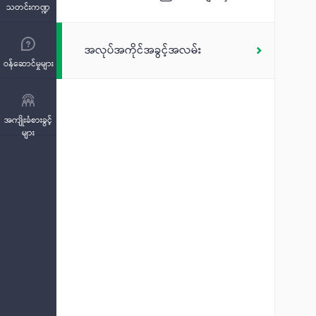
သတင်းကဏ္ဍ
အလုပ်အကိုင်အခွင့်အလမ်း
ဝန်ဆောင်မှုများ
အကျိုးခံစားခွင့်
များ