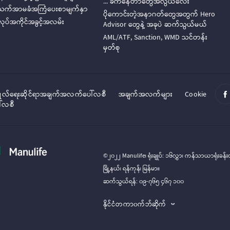
... ခက်နေတာတွေအလွယ်လေး
က်အာမခံအကြံပေးစာမျက်နှာ
ပိုကောင်းတဲ့အနာဂတ်တွေအတွက် Hero
ုပ်အကိုင်အခွင့်အလမ်း
Advisor တွေနဲ့ အခုပဲ ဆက်သွယ်မယ်
AML/ATF, Sanction, WMD သင်တန်း
မှတ်စု
္ဂိုလ်‌‌‌‌ရေးဆိုင်ရာအချက်အလက်ပေါ်လစီ
အချက်အလက်များ
Cookie
ါ်လစီ
©၂၀၂၂ Manulife၊ ရုံးချုပ်: ၁၆လွှာ၊ ကန်သာယာရုံးခန်း
မြို့နယ်၊ ရန်ကုန်၊ မြန်မာ။
ဆက်သွယ်ရန်: ၀၉-၇၆၅ ၄၆၇ ၁၀၀
နိုင်ငံတကာ၀က်ဘ်ဆိုက်