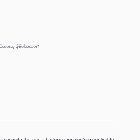
ာင်ထားသူဖြစ်ပါသလား?
ct you with the contact information you've supplied to