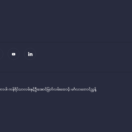
တာ၀ါ၊ ကန်ရိပ်သာလမ်းနှင့်ဦးအောင်မြတ်လမ်း‌‌ထောင့်၊ မင်္ဂလာတောင်ညွန့်