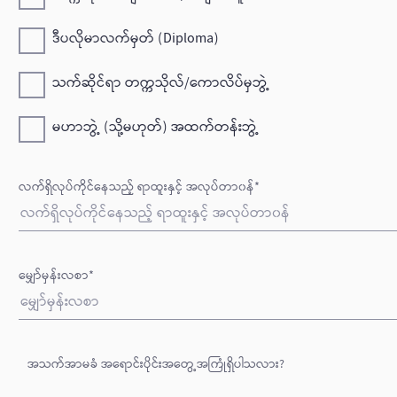
ဒီပလိုမာလက်မှတ် (Diploma)
သက်ဆိုင်ရာ တက္ကသိုလ်/ကောလိပ်မှဘွဲ့
မဟာဘွဲ့ (သို့မဟုတ်) အထက်တန်းဘွဲ့
လက်ရှိလုပ်ကိုင်နေသည့် ရာထူးနှင့် အလုပ်တာ၀န်*
မျှော်မှန်းလစာ*
အသက်အာမခံ အရောင်းပိုင်းအတွေ့အကြုံရှိပါသလား?