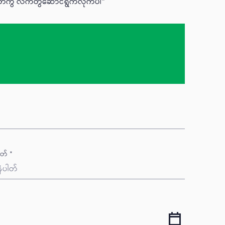
ူတကွ လက်တွဲဆောင်ရွက်လိုက်ပါ"
ါတ် *