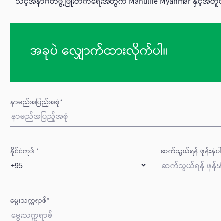
"သင့်အနာဂတ်ဖွံ့ဖြိုးတက်ရေးအတွက် Manulife Myanmar နှင့်အတ
အခုပဲ လျှောက်ထားလိုက်ပါ။
နာမည်အပြည့်အစုံ*
နိုင်ငံကုဒ် *
ဆက်သွယ်ရန် ဖုန်းနံပ
+95
မွေးသက္ကရာဇ်*