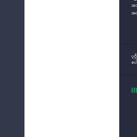
အသ
အလ
ပုဂ
ပေ