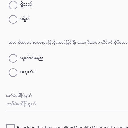
ရှိသည်
မရှိပါ
အသက်အာမခံ စာမေးပွဲဖြေဆိုအောင်မြင်ပြီး အသက်အာမခံ လိုင်စင်ကိုင်ဆေ
ဟုတ်ပါသည်
မဟုတ်ပါ
ထပ်မံဖေါ််ပြချက်
By ticking this box, you allow Manulife Myanmar to conta