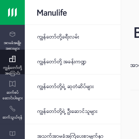
ကျွန်တော်တို့ခရီးလမ်း
အာမခံအမျိုး
အစားများ
ကျွန်တော်တို့ အခန်းကဏ္ဍ
အာမ
ကျွန်တော်တို့
အကြောင်း
ကျွန်တော်တို့ရဲ့ ဆုတံဆိပ်များ
ဆက်စပ်
ဆောင်းပါးများ
ကျွန်တော်တို့ရဲ့ ဦးဆောင်သူများ
ဆက်သွယ်ရန်
အသက်အာမခံအကြံပေးစာမျက်နှာ