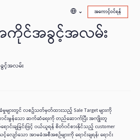
အကောင့်ဝင်ရန်
ကိုင်အခွင့်အလမ်း
ခွင့်အလမ်း
မှုများတွင် လစဥ်သတ်မှတ်ထားသည့် Sale Target များကို
င့် ကောင်းမွန်သော ဆက်ဆံရေးကို တည်ဆောက်ပြီး အကျိုးတူ
ာင်းချခြင်းဖြင့် ၀ယ်ယူရန် စိတ်၀င်စားနိုင်သည့် customer
 သင့်လျော်သော အာမခံအစီအစဉ်များကို ရောင်းချရန်၊ ရောင်း