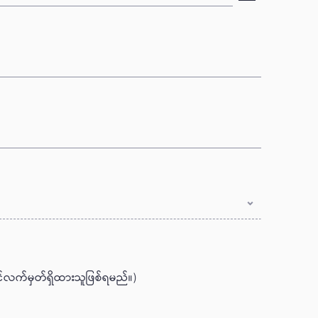
လက်မှတ်ရှိထားသူဖြစ်ရမည်။)