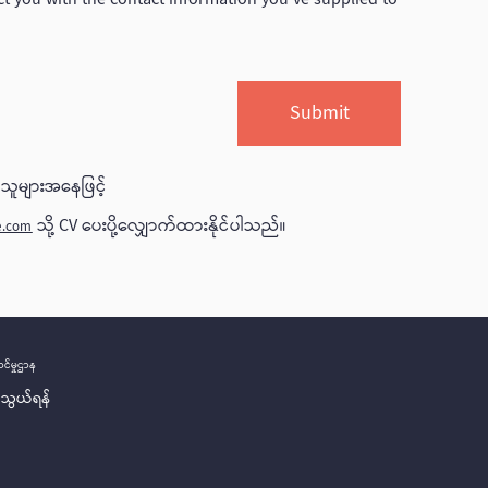
ူများအနေဖြင့်
သို့ CV ပေးပို့လျှောက်ထားနိုင်ပါသည်။
e.com
င်မှုဌာန
သွယ်ရန်