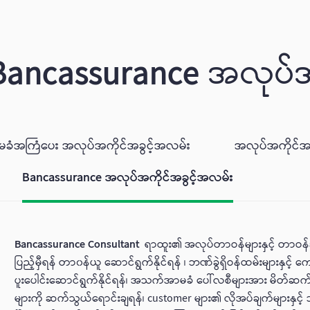
Bancassurance
အလုပ်အ
ခံအကြံပေး အလုပ်အကိုင်အခွင့်အလမ်း
အလုပ်အကိုင်အ
Bancassurance အလုပ်အကိုင်အခွင့်အလမ်း
Bancassurance Consultant
ရာထူး၏ အလုပ်တာဝန်များနှင့် တာဝန်ခံ
ပြည့်မှီရန် တာ၀န်ယူ ‌ဆောင်ရွက်နိုင်ရန် ၊ ဘဏ်ခွဲရှိဝန်ထမ်းများနှ
ပူးပေါင်းဆောင်ရွက်နိုင်ရန်၊ အသက်အာမခံ ပေါ်လစီများအား မိတ်ဆက်ရေ
များကို ဆက်သွယ်ရောင်းချရန်၊ customer များ၏ လိုအပ်ချက်များနှင့်