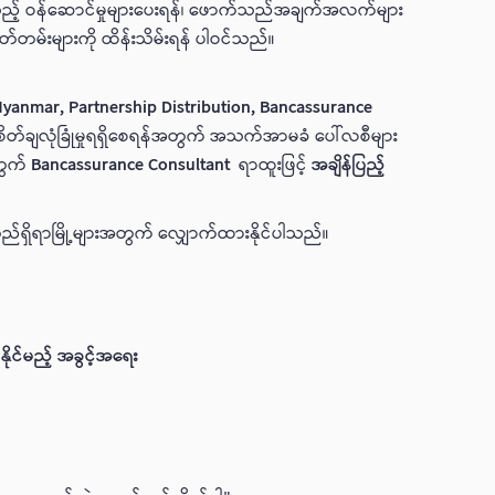
ဥ်းသည့် ဝန်ဆောင်မှုများပေးရန်၊ ဖောက်သည်အချက်အလက်များ
ှတ်တမ်းများကို ထိန်းသိမ်းရန် ပါဝင်သည်။
Myanmar,
Partnership Distribution, Bancassurance
 စိတ်ချလုံခြုံမှုရရှိစေရန်အတွက် အသက်အာမခံ ပေါ်လစီများ
တွက်
Bancassurance Consultant
ရာထူးဖြင့်
အချိန်ပြည့်
ှိရာမြို့များအတွက် လျှောက်ထားနိုင်ပါသည်။
ုင်မည့် အခွင့်အရေး