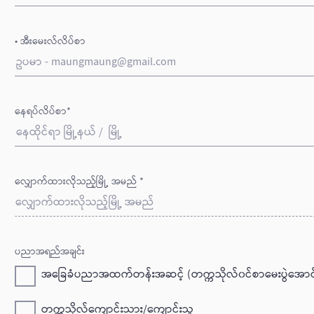
• အီးမေးလ်လိပ်စာ
နေရပ်လိပ်စာ*
လျှောက်ထားလိုသည့်မြို့ အမည် *
လျှောက်ထားလိုသည့်မြို့ အမည်
ပညာအရည်အချင်း
အခြေခံပညာအထက်တန်းအဆင့် (တက္ကသိုလ်၀င်စာမေးပွဲအောင်
တက္ကသိုလ်ကျောင်းသား/ကျောင်းသူ