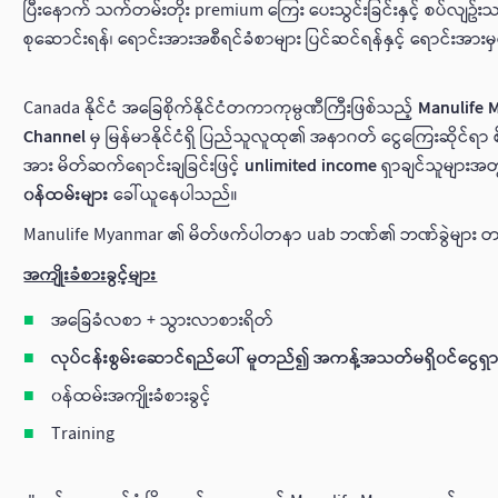
ပြီးနောက် သက်တမ်းတိုး premium ကြေး ပေးသွင်းခြင်းနှင့် စပ်လျ
စုဆောင်းရန်၊ ရောင်းအားအစီရင်ခံစာများ ပြင်ဆင်ရန်နှင့် ရောင်းအားမ
Canada နိုင်ငံ အခြေစိုက်နိုင်ငံတကာကုမ္ပဏီကြီးဖြစ်သည့်
Manulife 
Channel
မှ မြန်မာနိုင်ငံရှိ ပြည်သူလူထု၏ အနာဂတ် ငွေကြေးဆိုင်ရာ
အား မိတ်ဆက်ရောင်းချခြင်းဖြင့်
unlimited income
ရှာချင်သူများအ
၀န်ထမ်းများ
ခေါ်ယူနေပါသည်။
Manulife Myanmar ၏ မိတ်ဖက်ပါတနာ uab ဘဏ်၏ ဘဏ်ခွဲများ တည်ရ
အကျိုးခံစားခွင့်များ
အခြေခံလစာ + သွားလာစားရိတ်
လုပ်ငန်းစွမ်းဆောင်ရည်ပေါ် မူတည်၍ အကန့်အသတ်မရှိ၀င်ငွေရှာနိ
၀န်ထမ်းအကျိုးခံစားခွင့်
Training