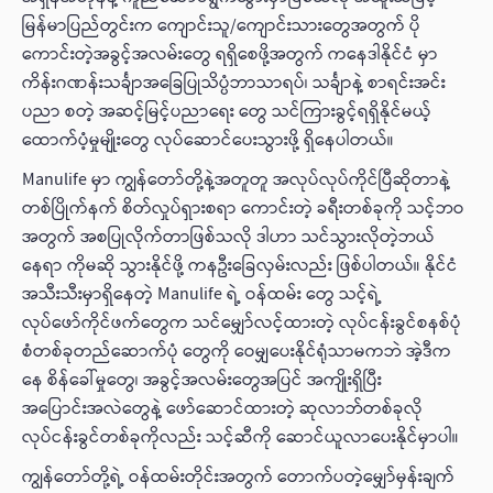
မြန်မာပြည်တွင်းက ကျောင်းသူ/ကျောင်းသားတွေအတွက် ပို
ကောင်းတဲ့အခွင့်အလမ်းတွေ ရရှိစေဖို့အတွက် ကနေဒါနိုင်ငံ မှာ
ကိန်းဂဏန်းသင်္ချာအခြေပြုသိပ္ပံဘာသာရပ်၊ သင်္ချာနဲ့ စာရင်းအင်း
ပညာ စတဲ့ အဆင့်မြင့်ပညာရေး တွေ သင်ကြားခွင့်ရရှိနိုင်မယ့်
ထောက်ပံ့မှုမျိုးတွေ လုပ်ဆောင်ပေးသွားဖို့ ရှိနေပါတယ်။
Manulife မှာ ကျွန်တော်တို့နဲ့အတူတူ အလုပ်လုပ်ကိုင်ပြီဆိုတာနဲ့
တစ်ပြိုက်နက် စိတ်လှုပ်ရှားစရာ ကောင်းတဲ့ ခရီးတစ်ခုကို သင့်ဘဝ
အတွက် အစပြုလိုက်တာဖြစ်သလို ဒါဟာ သင်သွားလိုတဲ့ဘယ်
နေရာ ကိုမဆို သွားနိုင်ဖို့ ကနဦးခြေလှမ်းလည်း ဖြစ်ပါတယ်။ နိုင်ငံ
အသီးသီးမှာရှိနေတဲ့ Manulife ရဲ့ ဝန်ထမ်း တွေ သင့်ရဲ့
လုပ်ဖော်ကိုင်ဖက်တွေက သင်မျှော်လင့်ထားတဲ့ လုပ်ငန်းခွင်စနစ်ပုံ
စံတစ်ခုတည်ဆောက်ပုံ တွေကို ဝေမျှပေးနိုင်ရုံသာမကဘဲ အဲ့ဒီက
နေ စိန်ခေါ်မှုတွေ၊ အခွင့်အလမ်းတွေအပြင် အကျိုးရှိပြီး
အပြောင်းအလဲတွေနဲ့ ဖော်ဆောင်ထားတဲ့ ဆုလာဘ်တစ်ခုလို
လုပ်ငန်းခွင်တစ်ခုကိုလည်း သင့်ဆီကို ဆောင်ယူလာပေးနိုင်မှာပါ။
ကျွန်တော်တို့ရဲ့ ဝန်ထမ်းတိုင်းအတွက် တောက်ပတဲ့မျှော်မှန်းချက်