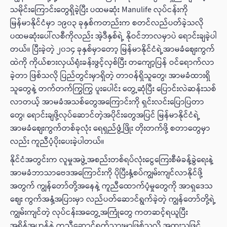
သမိုင်းကြောင်းတွေရှိခဲ့ပြီး ပထမဆုံး Manulife လုပ်ငန်းကို
မြန်မာနိုင်ငံမှာ ၁၉၀၃ ခုနှစ်ကတည်းက စတင်လည်ပတ်ခဲ့သလို
ပထမဆုံးပေါ်လစီကိုလည်း အဲ့ဒီနှစ်ရဲ့ နိုဝင်ဘာလမှာပဲ ရောင်းချခဲ့ပါ
တယ်။ ပြီးခဲ့တဲ့ ၂၀၁၄ ခုနှစ်မှာတော့ မြန်မာနိုင်ငံရဲ့အာမခံစျေးကွက်
ထဲကို ကိုယ်စားလှယ်ရုံးခန်းဖွင့်လှစ်ပြီး တကျော့ပြန် ဝင်ရောက်လာ
ခဲ့တာ ဖြစ်သလို ပြည်တွင်းမှာရှိတဲ့ တာဝန်ရှိသူတွေ၊ အာမခံထားရှိ
သူတွေနဲ့ တက်တက်ကြွကြွ ပူးပေါင်း တွေ့ဆုံပြီး ပြောင်းလဲဆန်းသစ်
လာတယ့် အာမခံအသစ်တွေအကြောင်းကို ရှင်းလင်းပြောပြတာ
တွေ၊ ရောင်းချဖို့လုပ်ဆောင်တဲ့အပိုင်းတွေအပြင် မြန်မာနိုင်ငံရဲ့
အာမခံစျေးကွက်တစ်ခုလုံး ရေရှည်ဖွံ့ဖြိုး တိုးတက်ဖို့ စတာတွေမှာ
လည်း ကူညီပံ့ပိုးပေးခဲ့ပါတယ်။
နိုင်ငံအတွင်းက လူမှုအဖွဲ့အစည်းတစ်ရပ်လုံးငွေကြေးစီမံခန့်ခွဲရေးနဲ့
အာမခံဘာသာဗေဒအကြောင်းကို ပိုပြီးနှံ့စပ်ကျွမ်းကျင်လာနိုင်ဖို့
အတွက် ကျွန်တော်တို့အနေနဲ့ ကူညီထောက်ပံ့မှုတွေကို အာရှဒေသ
စျေး ကွက်အနှံ့အပြားမှာ လည်ပတ်ဆောင်ရွက်ခဲ့တဲ့ ကျွန်တော်တို့ရဲ့
ကျွမ်းကျင်တဲ့ လုပ်ငန်းအတွေ့အကြုံတွေ ကတဆင့်ရယူပြီး
အရှိန်အဟုန်နဲ့ ကူညီဆောင်ရွက်သွားမှာဖြစ်သလို အထူးသဖြင့်