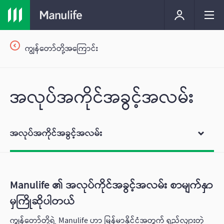
ကျွန်တော်တို့အကြောင်း
အလုပ်အကိုင်အခွင့်အလမ်း
အလုပ်အကိုင်အခွင့်အလမ်း
Manulife ၏ အလုပ်ကိုင်အခွင့်အလမ်း စာမျက်နှာ
မှကြိုဆိုပါတယ်
ကျွန်တော်တို့ရဲ့ Manulife ဟာ မြန်မာနိုင်ငံအတွက် ရှည်လျားတဲ့