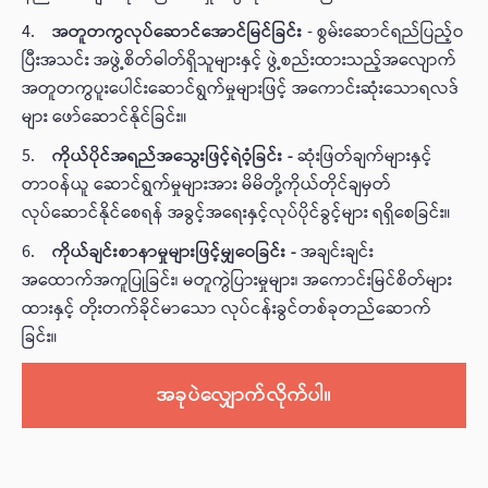
4.
အတူတကွလုပ်ဆောင်အောင်မြင်ခြင်း
- စွမ်းဆောင်ရည်ပြည့်ဝ
ပြီးအသင်း အဖွဲ့စိတ်ဓါတ်ရှိသူများနှင့် ဖွဲ့စည်းထားသည့်အလျောက်
အတူတကွပူးပေါင်းဆောင်ရွက်မှုများဖြင့် အကောင်းဆုံးသောရလဒ်
များ ဖော်ဆောင်နိုင်ခြင်း။
5.
ကိုယ်ပိုင်အရည်အသွေးဖြင့်ရဲဝံ့ခြင်း -
ဆုံးဖြတ်ချက်များနှင့်
တာဝန်ယူ ဆောင်ရွက်မှုများအား မိမိတို့ကိုယ်တိုင်ချမှတ်
လုပ်ဆောင်နိုင်စေရန် အခွင့်အရေးနှင့်လုပ်ပိုင်ခွင့်များ ရရှိစေခြင်း။
6.
ကိုယ်ချင်းစာနာမှုများဖြင့်မျှဝေခြင်း -
အချင်းချင်း
အထောက်အကူပြုခြင်း၊ မတူကွဲပြားမှုများ၊ အကောင်းမြင်စိတ်များ
ထားနှင့် တိုးတက်ခိုင်မာသော လုပ်ငန်းခွင်တစ်ခုတည်ဆောက်
ခြင်း။
အခုပဲလျှောက်လိုက်ပါ။