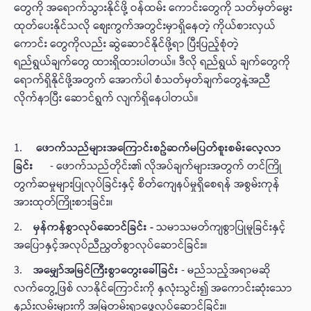
တွေကို အရောက်သွားနိုင်ဖို့ ဝန်ထမ်း ကောင်းတွေကို သတ်မှတ်မွေး
ထုတ်ပေးနိုင်သလို စျေးကွက်အတွင်းမှာရှိနေတဲ့ ကိုယ်စားလှယ်
ကောင်း တွေကိုလည်း ဆွဲဆောင်နိုင်ဖို့ရာ ပြီးပြည့်စုံတဲ့
ရည်ရွယ်ချက်တွေ ထားရှိထားပါတယ်။ ဒီလို ရည်ရွယ် ချက်တွေကို
ရောက်ရှိနိုင်ဖို့အတွက် အောက်ပါ စံသတ်မှတ်ချက်တွေနဲ့အညီ
လိုက်နာပြီး ဆောင်ရွက် လျက်ရှိနေပါတယ်။
1.
ဖောက်သည်များအကြောင်းစဥ်ဆက်မပြတ်စူးစမ်းလေ့လာ
ခြင်း
- ဖောက်သည်တိုင်း၏ လိုအပ်ချက်များအတွက် တင်ကြို
တွက်ဆမှုများပြုလုပ်ခြင်းနှင့် စိတ်ကျေနပ်မှုရှိစေရန် အစွမ်းကုန်
အားထုတ်ကြိုးစားခြင်း။
2.
မှန်ကန်စွာလုပ်ဆောင်ခြင်း -
သမာသမတ်ကျစွာပြုမူခြင်းနှင့်
အပြောနှင့်အလုပ်ညီညွတ်စွာလုပ်ဆောင်ခြင်း။
3.
အမျှော်အမြင်ကြီးစွာတွေးခေါ်ခြင်း
- မည်သည့်အရာမဆို
လက်တွေ့ဖြစ် လာနိုင်ကြောင်းကို နှလုံးသွင်း၍ အကောင်းဆုံးသော
နည်းလမ်းများကို အမြဲတမ်းရှာဖွေလုပ်ဆောင်ခြင်း။