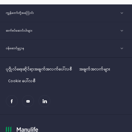
ကျွန်တော်တို့အ‌ကြောင်း
ဆက်စပ်ဆောင်းပါးများ
ဝန်ဆောင်မှုဌာန
ပုဂ္ဂိုလ်‌‌‌‌ရေးဆိုင်ရာအချက်အလက်ပေါ်လစီ
အချက်အလက်များ
Cookie ပေါ်လစီ