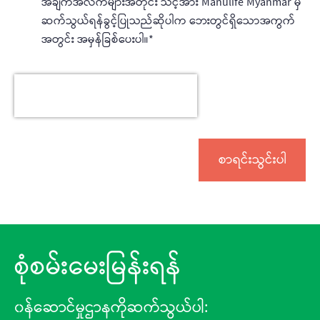
အချက်အလက်များအတိုင်း သင့်အား Manulife Myanmar မှ
ဆက်သွယ်ရန်ခွင့်ပြုသည်ဆိုပါက ‌ဘေးတွင်ရှိသောအကွက်
အတွင်း အမှန်ခြစ်ပေးပါ။
စုံစမ်းမေးမြန်းရန်
၀န်ဆောင်မှုဌာနကိုဆက်သွယ်ပါ: