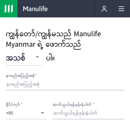
ကျွန်တော်/ကျွန်မသည် Manulife
Myanmar ရဲ့ ဖောက်သည်
အသစ်
ပါ။
နာမည်အပြည့်အစုံ*
နိုင်ငံကုဒ် *
ဆက်သွယ်ရန်ဖုန်းနံပါတ် *
+95