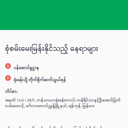
စုံစမ်းမေးမြန်းနိုင်သည့် နေရာများ
၀န်‌ဆောင်မှုဌာန
ရုံးခန်းသို့ တိုက်ရိုက်ဆက်သွယ်ရန်
လိပ်စာ:
အမှတ် (၁၁) ၊ 16/F, ကန်သာယာရုံးခန်းတာ၀ါ, ကန်ရိပ်သာနှင့်ဦးအောင်မြတ်
လမ်းထောင့်, မင်္ဂလာတောင်ညွန့်မြို့နယ်, ရန်ကုန်, မြန်မာ။