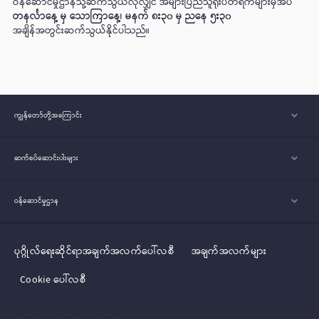
ဝန်ဆောင်မှုဌာနသို့ဆက်သွယ်လိုလျှင် အများပြည်သူရုံးပိတ်ရက်များမှအပ
တနင်္လာနေ့ မှ သောကြာနေ့၊ မနက် ၈း၃၀ မှ ညနေ ၅း၃၀
အချိန်အတွင်းဆက်သွယ်နိုင်ပါသည်။
ကျွန်တော်တို့အ‌ကြောင်း
ဆက်စပ်ဆောင်းပါးများ
ဝန်ဆောင်မှုဌာန
ပုဂ္ဂိုလ်‌‌‌‌ရေးဆိုင်ရာအချက်အလက်ပေါ်လစီ
အချက်အလက်များ
Cookie ပေါ်လစီ