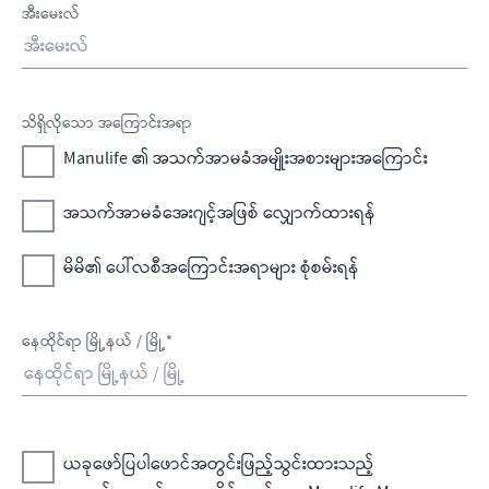
အီး‌မေးလ်
သိရှိလိုသော အကြောင်းအရာ
Manulife ‌၏ အသက်အာမခံအမျိုးအစားများအကြောင်း
အသက်အာမခံအေးဂျင့်အဖြစ် လျှောက်ထားရန်
မိမိ၏ ပေါ်လစီအကြောင်းအရာများ စုံစမ်းရန်
နေထိုင်ရာ မြို့နယ် / မြို့*
ယခုဖော်ပြပါ‌ဖောင်အတွင်းဖြည့်သွင်းထားသည့်