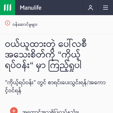
ဝန်ဆောင်မှုများ
ဝယ်ယူထားတဲ့ ပေါ်လစီ
အသေးစိတ်ကို “ကိုယ့်
ရပ်ဝန်း“ မှာ ကြည့်ရှုပါ
"ကိုယ့်ရပ်ဝန်း" တွင် စာရင်းပေးသွင်းရန်/အကော
င့်ဝင်ရန်
အကောင့်အသစ်ပြုလုပ်နည်း။