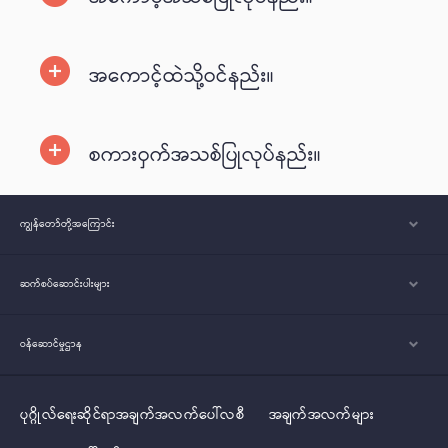
အကောင့်ထဲသို့ဝင်နည်း။
စကားဝှက်အသစ်ပြုလုပ်နည်း။
ကျွန်တော်တို့အ‌ကြောင်း
ဆက်စပ်ဆောင်းပါးများ
ဝန်ဆောင်မှုဌာန
ပုဂ္ဂိုလ်‌‌‌‌ရေးဆိုင်ရာအချက်အလက်ပေါ်လစီ
အချက်အလက်များ