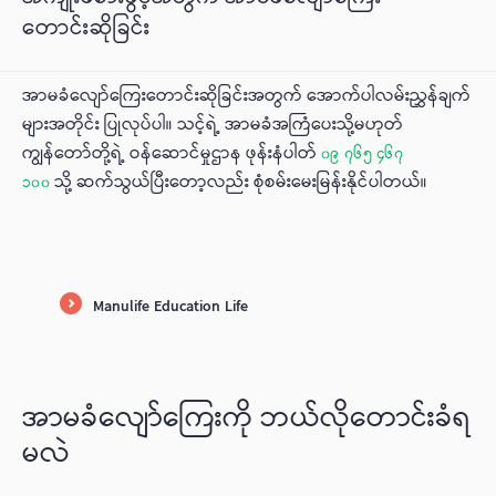
တောင်းဆိုခြင်း
အာမခံလျော်ကြေးတောင်းဆိုခြင်းအတွက် အောက်ပါလမ်းညွှန်ချက်
များအတိုင်း ပြုလုပ်ပါ။ သင့်ရဲ့ အာမခံအကြံပေးသို့မဟုတ်
ကျွန်တော်တို့ရဲ့ ဝန်ဆောင်မှုဌာန ဖုန်းနံပါတ်
၀၉ ၇၆၅ ၄၆၇
သို့ ဆက်သွယ်ပြီးတော့လည်း စုံစမ်းမေးမြန်းနိုင်ပါတယ်။
၁၀၀
Manulife Education Life
အာမခံလျော်ကြေးကို ဘယ်လိုတောင်းခံရ
မလဲ