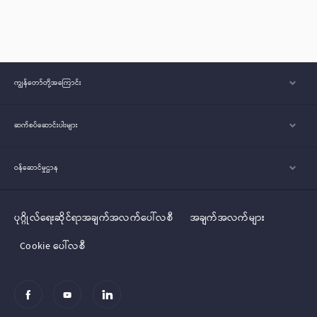
ကျွန်တော်တို့အ‌ကြောင်း
ဆက်စပ်ဆောင်းပါးများ
ဝန်ဆောင်မှုဌာန
ပုဂ္ဂိုလ်‌‌‌‌ရေးဆိုင်ရာအချက်အလက်ပေါ်လစီ
အချက်အလက်များ
Cookie ပေါ်လစီ