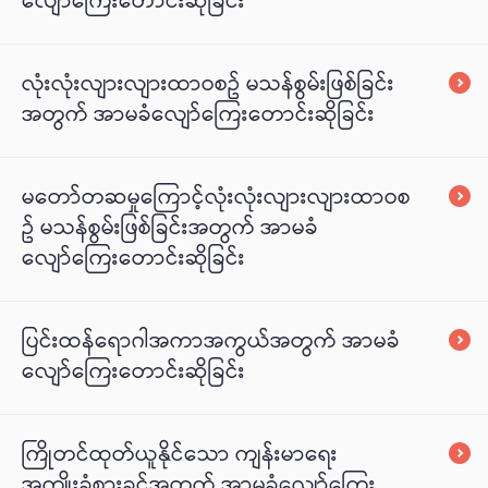
လျော်ကြေးတောင်းဆိုခြင်း
လုံးလုံးလျားလျားထာဝစဥ် မသန်စွမ်းဖြစ်ခြင်း
အတွက် အာမခံလျော်ကြေးတောင်းဆိုခြင်း
မတော်တဆမှုကြောင့်လုံးလုံးလျားလျားထာဝစ
ဥ် မသန်စွမ်းဖြစ်ခြင်းအတွက် အာမခံ
လျော်ကြေးတောင်းဆိုခြင်း
ပြင်းထန်ရောဂါအကာအကွယ်အတွက် အာမခံ
လျော်ကြေးတောင်းဆိုခြင်း
ကြိုတင်ထုတ်ယူနိုင်သော ကျန်းမာရေး
အကျိုးခံစားခွင့်အတွက် အာမခံလျော်ကြေး