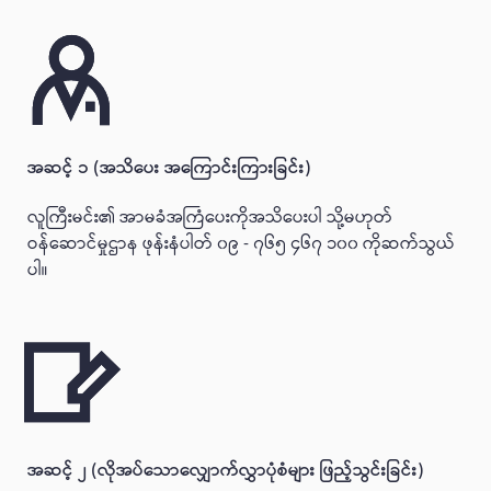
အဆင့် ၁ (အသိပေး အကြောင်းကြားခြင်း)
လူကြီးမင်း၏ အာမခံအကြံပေးကိုအသိပေးပါ သို့မဟုတ်
ဝန်ဆောင်မှုဌာန ဖုန်းနံပါတ် ၀၉ - ၇၆၅ ၄၆၇ ၁၀၀ ကိုဆက်သွယ်
ပါ။
အဆင့် ၂ (လိုအပ်သောလျှောက်လွှာပုံစံများ ဖြည့်သွင်းခြင်း)