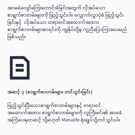
အာမခံလျော်ကြေးတောင်းခံခြင်းအတွက် လိုအပ်သော
စာရွက်စာတမ်းများကို ဖြည့်သွင်းပါ။ လျှောက်လွှာပုံစံ ဖြည့်သွင်း
ခြင်းနှင့် လိုအပ်သော တရားဝင်အထောက်အထား
စာရွက်စာတမ်းများစာရင်းကို ကျွန်ုပ်တို့မှ ကူညီပြောကြားပေးမည်
ဖြစ်သည်။
အဆင့် ၃ (စာရွက်စာတမ်းများ တင်သွင်းခြင်း)
ဖြည့်သွင်းပြီးသောစာရွက်စာတမ်းများနှင့် တရားဝင်
အထောက်အထား စာရွက်စာတမ်းများကို လူကြီးမင်း၏ အာမခံ
အကြံပေးမှတဆင့် သို့မဟုတ် Manulife ရုံးချုပ်သို့တင်သွင်းပါ။