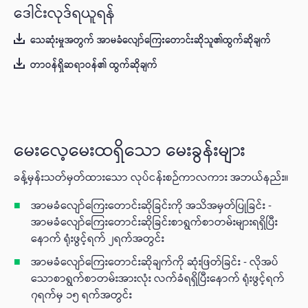
‌ဒေါင်းလုဒ်ရယူရန်
သေဆုံးမှုအတွက် အာမခံလျော်ကြေးတောင်းဆိုသူ၏ထွက်ဆိုချက်
တာဝန်ရှိဆရာဝန်၏ ထွက်ဆိုချက်
မေးလေ့မေးထရှိသော မေးခွန်းများ
ခန့်မှန်းသတ်မှတ်ထားသော လုပ်ငန်းစဉ်ကာလကား အဘယ်နည်း။
အာမခံလျော်ကြေးတောင်းဆိုခြင်းကို အသိအမှတ်ပြုခြင်း -
အာမခံလျော်ကြေးတောင်းဆိုခြင်းစာရွက်စာတမ်းများရရှိပြီး
နောက် ရုံးဖွင့်ရက် ၂ရက်အတွင်း
အာမခံလျော်ကြေးတောင်းဆိုချက်ကို ဆုံးဖြတ်ခြင်း - လိုအပ်
သောစာရွက်စာတမ်းအားလုံး လက်ခံရရှိပြီးနောက် ရုံးဖွင့်ရက်
၇ရက်မှ ၁၅ ရက်အတွင်း