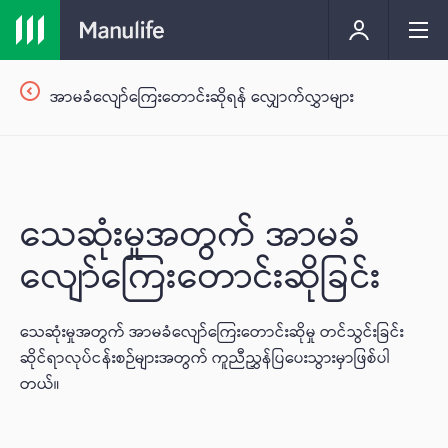
အာမခံလျော်ကြေးတောင်းဆိုရန် လျှောက်လွှာများ
သေဆုံးမှုအတွက် အာမခံ
လျော်ကြေးတောင်းဆိုခြင်း
သေဆုံးမှုအတွက် အာမခံလျော်ကြေးတောင်းဆိုမှု တင်သွင်းခြင်း
ဆိုင်ရာလုပ်ငန်းစဉ်များအတွက် ကူညီညွှန်ပြပေးသွားမှာဖြစ်ပါ
တယ်။