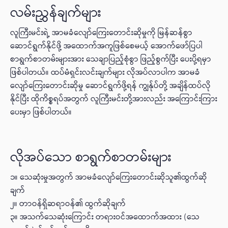
လမ်းညွှန်ချက်များ
လူကြီးမင်းရဲ့ အာမခံလျော်ကြေးတောင်းဆိုမှုကို မြန်ဆန်စွာ
ဆောင်ရွက်နိုင်ဖို့ အထောက်အကူဖြစ်စေမယ့် အောက်ဖော်ပြပါ
စာရွက်စာတမ်းများအား သေချာပြည့်စုံစွာ ဖြည့်စွက်ပြီး ပေးပို့ရမှာ
ဖြစ်ပါတယ်။ ထပ်မံရှင်းလင်းချက်များ လိုအပ်လာပါက အာမခံ
လျော်ကြေးတောင်းဆိုမှု ဆောင်ရွက်ဖို့ရန် ကျွန်ုပ်တို့ အချိန်ထပ်လို
နိုင်ပြီး ထိုကိစ္စရပ်အတွက် လူကြီးမင်းတို့အားလည်း အကြောင်းကြား
ပေးမှာ ဖြစ်ပါတယ်။
လိုအပ်သော စာရွက်စာတမ်းများ
၁။ သေဆုံးမှုအတွက် အာမခံလျော်ကြေးတောင်းဆိုသူ၏ထွက်ဆို
ချက်
၂။ တာဝန်ရှိဆရာဝန်၏ ထွက်ဆိုချက်
၃။ အသက်သေဆုံးကြောင်း တရားဝင်အထောက်အထား (သေ