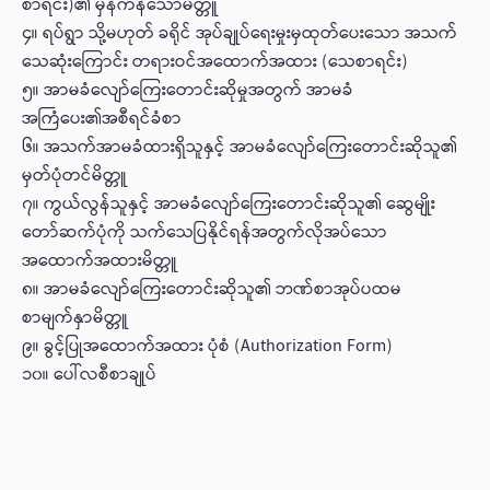
စာရင်း)၏ မှန်ကန်သောမိတ္တူ
၄။ ရပ်ရွာ သို့မဟုတ် ခရိုင် အုပ်ချုပ်ရေးမှုးမှထုတ်ပေးသော အသက်
သေဆုံးကြောင်း တရားဝင်အထောက်အထား (သေစာရင်း)
၅။ အာမခံလျော်ကြေးတောင်းဆိုမှုအတွက် အာမခံ
အကြံပေး၏အစီရင်ခံစာ
၆။ အသက်အာမခံထားရှိသူနှင့် အာမခံလျော်ကြေးတောင်းဆိုသူ၏
မှတ်ပုံတင်မိတ္တူ
၇။ ကွယ်လွန်သူနှင့် အာမခံလျော်ကြေးတောင်းဆိုသူ၏ ဆွေမျိုး
တော်ဆက်ပုံကို သက်သေပြနိုင်ရန်အတွက်လိုအပ်သော
အထောက်အထားမိတ္တူ
၈။ အာမခံလျော်ကြေးတောင်းဆိုသူ၏ ဘဏ်စာအုပ်ပထမ
စာမျက်နှာမိတ္တူ
၉။ ခွင့်ပြုအထောက်အထား ပုံစံ (Authorization Form)
၁၀။ ပေါ်လစီစာချုပ်