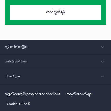
ဆက်သွယ်ရန်
ကျွန်တော်တို့အ‌ကြောင်း
ဆက်စပ်ဆောင်းပါးများ
ဝန်ဆောင်မှုဌာန
ပုဂ္ဂိုလ်‌‌‌‌ရေးဆိုင်ရာအချက်အလက်ပေါ်လစီ
အချက်အလက်များ
Cookie ပေါ်လစီ