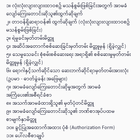
၁။ လုံးလုံးလျားလျားထာဝစဥ် မသန်စွမ်းဖြစ်ခြင်းအတွက် အာမခံ
လျော်ကြေးတောင်းဆိုသူ၏ထွက်ဆိုချက်
၂။ တာဝန်ရှိဆရာဝန်၏ ထွက်ဆိုချက် (လုံးလုံးလျားလျားထာဝစဥ်
မသန်စွမ်းဖြစ်ခြင်း)
၃။ ရဲမှုခင်းမှတ်တမ်းမိတ္တူ
၄။ အဆိပ်အတောက်စစ်ဆေးခြင်းမှတ်တမ်း မိတ္တူမှန် (ရှိခဲ့လျှင်)
၅။ သေမှုသေခင်း စုံစမ်းစစ်ဆေးရေး အရာရှိ၏ စစ်ဆေးမှုမှတ်တမ်း
မိတ္တူမှန် (ရှိခဲ့လျှင်)
၆။ ရောဂါနှင့်သက်ဆိုင်သော ဆေးဘက်ဆိုင်ရာမှတ်တမ်းအားလုံး
(ဥပမာ - ဓာတ်ခွဲခန်း အဖြေများ)
၇။ အာမခံလျော်ကြေးတောင်းဆိုမှုအတွက် အာမခံ
အကြံပေး၏အစီရင်ခံစာ
၈။ အသက်အာမခံထားရှိသူ၏ မှတ်ပုံတင်မိတ္တူ
၉။ အာမခံလျော်ကြေးတောင်းဆိုသူ၏ ဘဏ်စာအုပ်ပထမ
စာမျက်နှာမိတ္တူ
၁၀။ ခွင့်ပြုအထောက်အထား ပုံစံ (Authorization Form)
၁၁။ ပေါ်လစီစာချုပ်