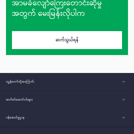
အာမခံလျော်ကြေးတောင်းဆိုမှု
အတွက် မေးမြန်းလိုပါက
ဆက်သွယ်ရန်
ကျွန်တော်တို့အ‌ကြောင်း
ဆက်စပ်ဆောင်းပါးများ
ဝန်ဆောင်မှုဌာန