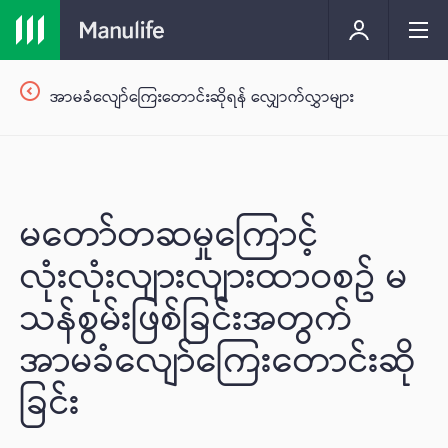
အာမခံလျော်ကြေးတောင်းဆိုရန် လျှောက်လွှာများ
မတော်တဆမှုကြောင့်
လုံးလုံးလျားလျားထာဝစဥ် မ
သန်စွမ်းဖြစ်ခြင်းအတွက်
အာမခံလျော်ကြေးတောင်းဆို
ခြင်း