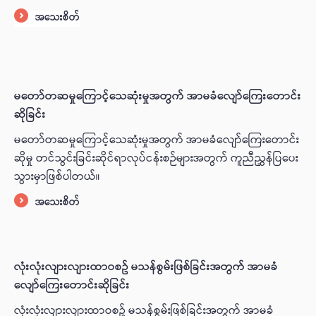
အသေးစိတ်
မတော်တဆမှုကြောင့်သေဆုံးမှုအတွက် အာမခံလျော်ကြေးတောင်း
ဆိုခြင်း
မတော်တဆမှုကြောင့်သေဆုံးမှုအတွက် အာမခံလျော်ကြေးတောင်း
ဆိုမှု တင်သွင်းခြင်းဆိုင်ရာလုပ်ငန်းစဉ်များအတွက် ကူညီညွှန်ပြပေး
သွားမှာဖြစ်ပါတယ်။
အသေးစိတ်
လုံးလုံးလျားလျားထာဝစဥ် မသန်စွမ်းဖြစ်ခြင်းအတွက် အာမခံ
လျော်ကြေးတောင်းဆိုခြင်း
လုံးလုံးလျားလျားထာဝစဥ် မသန်စွမ်းဖြစ်ခြင်းအတွက် အာမခံ