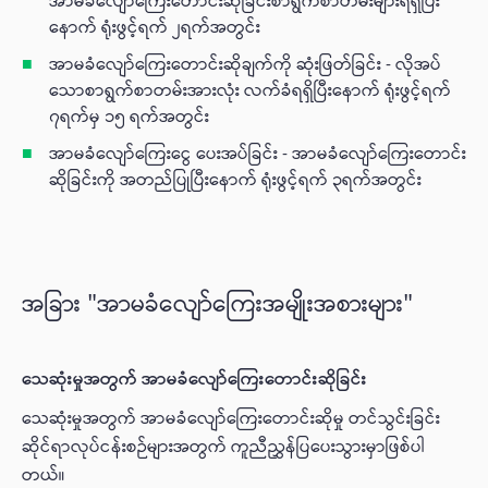
အာမခံလျော်ကြေးတောင်းဆိုခြင်းစာရွက်စာတမ်းများရရှိပြီး
နောက် ရုံးဖွင့်ရက် ၂ရက်အတွင်း
အာမခံလျော်ကြေးတောင်းဆိုချက်ကို ဆုံးဖြတ်ခြင်း - လိုအပ်
သောစာရွက်စာတမ်းအားလုံး လက်ခံရရှိပြီးနောက် ရုံးဖွင့်ရက်
၇ရက်မှ ၁၅ ရက်အတွင်း
အာမခံလျော်ကြေးငွေ ပေးအပ်ခြင်း - အာမခံလျော်ကြေးတောင်း
ဆိုခြင်းကို အတည်ပြုပြီးနောက် ရုံးဖွင့်ရက် ၃ရက်အတွင်း
အခြား "အာမခံလျော်ကြေးအမျိုးအစားများ"
သေဆုံးမှုအတွက် အာမခံလျော်ကြေးတောင်းဆိုခြင်း
သေဆုံးမှုအတွက် အာမခံလျော်ကြေးတောင်းဆိုမှု တင်သွင်းခြင်း
ဆိုင်ရာလုပ်ငန်းစဉ်များအတွက် ကူညီညွှန်ပြပေးသွားမှာဖြစ်ပါ
တယ်။