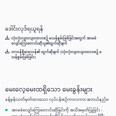
‌ဒေါင်းလုဒ်ရယူရန်
လုံးလုံးလျားလျားထာဝစဥ် မသန်စွမ်းဖြစ်ခြင်းအတွက် အာမခံ
လျော်ကြေးတောင်းဆိုသူ၏ထွက်ဆိုချက်
တာဝန်ရှိဆရာဝန်၏ ထွက်ဆိုချက် (လုံးလုံးလျားလျားထာဝစဥ် မ
သန်စွမ်းဖြစ်ခြင်း)
မေးလေ့မေးထရှိသော မေးခွန်းများ
ခန့်မှန်းသတ်မှတ်ထားသော လုပ်ငန်းစဉ်ကာလကား အဘယ်နည်း။
အာမခံလျော်ကြေးတောင်းဆိုခြင်းကို အသိအမှတ်ပြုခြင်း -