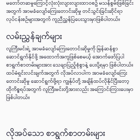
မတော်တဆမှုကြောင့်လုံးလုံးလျားလျားထာဝစဥ် မသန်စွမ်းဖြစ်ခြင်း
အတွက် အာမခံလျော်ကြေးတောင်းဆိုမှု တင်သွင်းခြင်းဆိုင်ရာ
လုပ်ငန်းစဉ်များအတွက် ကူညီညွှန်ပြပေးသွားမှာဖြစ်ပါတယ်။
လမ်းညွှန်ချက်များ
လူကြီးမင်းရဲ့ အာမခံလျော်ကြေးတောင်းဆိုမှုကို မြန်ဆန်စွာ
ဆောင်ရွက်နိုင်ဖို့ အထောက်အကူဖြစ်စေမယ့် အောက်ဖော်ပြပါ
စာရွက်စာတမ်းများအား သေချာပြည့်စုံစွာနဲ့ ပေးပို့ရမှာ ဖြစ်ပါတယ်။
ထပ်မံရှင်းလင်းချက်အတွက် လိုအပ်လာပါက အာမခံလျော်ကြေး
တောင်းဆိုမှု ဆောင်ရွက်ဖို့ရာ ကျွန်ုပ်တို့ အချိန်ထပ်လိုနိုင်ပြီးတော့
ထိုကိစ္စရပ်အတွက် လူကြီးမင်းတို့အားလည်း အကြောင်းကြားပေးမှာ
ဖြစ်ပါတယ်။
လိုအပ်သော စာရွက်စာတမ်းများ