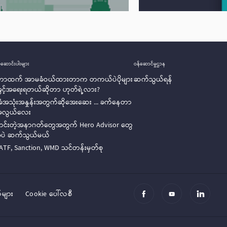
ဆောင်းပါးများ
ဝန်ဆောင်မှုဌာန
ုတာထက် အာမခံဝယ်ထားတာက တကယ်ပဲပိုများ
ဆက်သွယ်ရန်
ခွင့်အရေးရတယ်ဆိုတာ ဟုတ်ရဲ့လား?
ံအသုံးအနှုန်းအတွက်ဆိုအေးဆေး ... ခက်နေတာ
အလွယ်လေး
ောင်းတဲ့အနာဂတ်တွေအတွက် Hero Advisor တွေ
အခုပဲ ဆက်သွယ်မယ်
ATF, Sanction, WMD သင်တန်းမှတ်စု
များ
Cookie ပေါ်လစီ