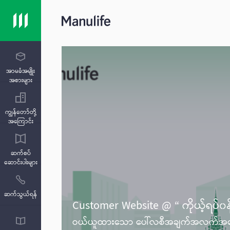
အာမခံအမျိုး
အစားများ
ကျွန်တော်တို့
အကြောင်း
ဆက်စပ်
ဆောင်းပါးများ
ဆက်သွယ်ရန်
Customer Website @ “ ကိုယ့်ရပ်၀န်
ဝယ်ယူထားသော ပေါ်လစီအချက်အလက်အသေးစ