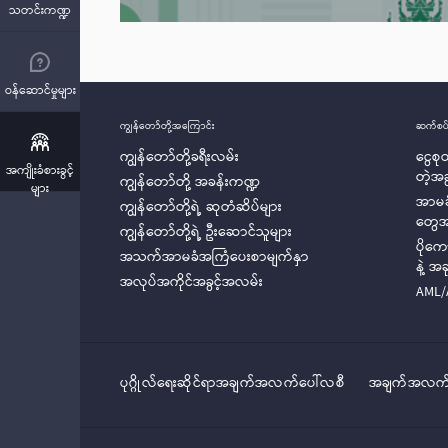
သတင်းကဏ္ဍ
ဝန်ဆောင်မှုများ
ကျွန်တော်တို့အ‌ကြောင်း
ဆက်စပ်
ကျွန်တော်တို့ခရီးလမ်း
ငွေစ
အကျိုးခံစားခွင့်
တဲ့အ
ကျွန်တော်တို့ အခန်းကဏ္ဍ
များ
အာမခ
ကျွန်တော်တို့ရဲ့ ဆုတံဆိပ်များ
တွေ
ကျွန်တော်တို့ရဲ့ ဦးဆောင်သူများ
ပိုက
အသက်အာမခံအကြံပေးစာမျက်နှာ
နဲ့ 
အလုပ်အကိုင်အခွင့်အလမ်း
AML/
ပုဂ္ဂိုလ်‌‌‌‌ရေးဆိုင်ရာအချက်အလက်ပေါ်လစီ
အချက်အလက်