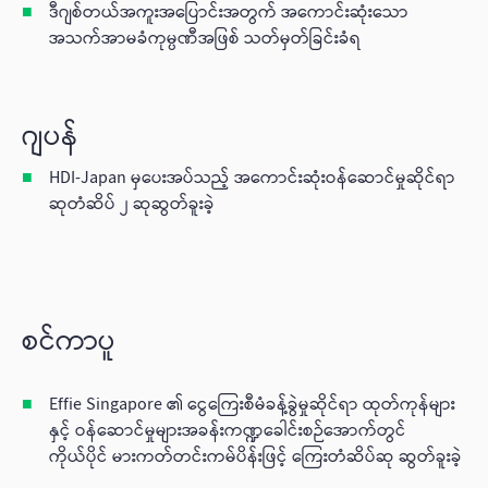
ဒီဂျစ်တယ်အကူးအပြောင်းအတွက် အကောင်းဆုံးသော
အသက်အာမခံကုမ္ပဏီအဖြစ် သတ်မှတ်ခြင်းခံရ
ဂျပန်
HDI-Japan မှပေးအပ်သည့် အကောင်းဆုံးဝန်ဆောင်မှုဆိုင်ရာ
ဆုတံဆိပ် ၂ ဆုဆွတ်ခူးခဲ့
စင်ကာပူ
Effie Singapore ၏ ငွေကြေးစီမံခန့်ခွဲမှုဆိုင်ရာ ထုတ်ကုန်များ
နှင့် ဝန်ဆောင်မှုများအခန်းကဏ္ဍခေါင်းစဉ်အောက်တွင်
ကိုယ်ပိုင် မားကတ်တင်းကမ်ပိန်းဖြင့် ကြေးတံဆိပ်ဆု ဆွတ်ခူးခဲ့