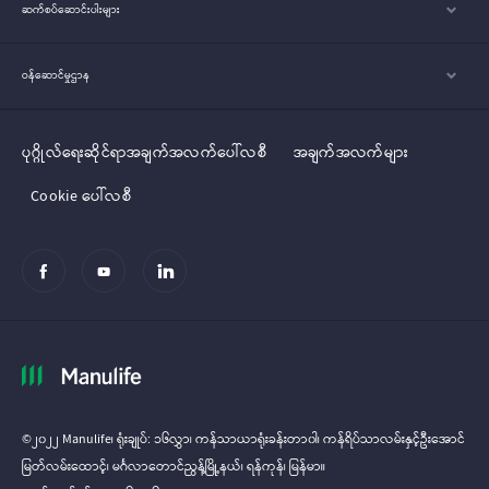
ဆက်စပ်ဆောင်းပါးများ
ဝန်ဆောင်မှုဌာန
ပုဂ္ဂိုလ်‌‌‌‌ရေးဆိုင်ရာအချက်အလက်ပေါ်လစီ
အချက်အလက်များ
Cookie ပေါ်လစီ
©၂၀၂၂ Manulife၊ ရုံးချုပ်: ၁၆လွှာ၊ ကန်သာယာရုံးခန်းတာ၀ါ၊ ကန်ရိပ်သာလမ်းနှင့်ဦးအောင်
မြတ်လမ်း‌‌ထောင့်၊ မင်္ဂလာတောင်ညွန့်မြို့နယ်၊ ရန်ကုန်၊ မြန်မာ။