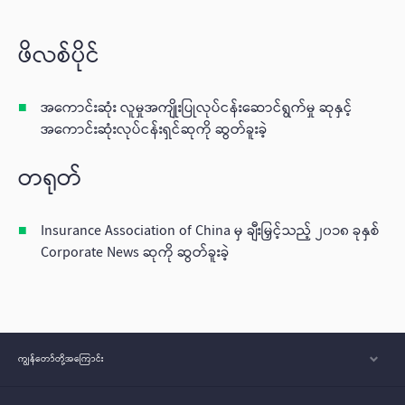
ဖိလစ်ပိုင်
အကောင်းဆုံး လူမှုအကျိုးပြုလုပ်ငန်းဆောင်ရွက်မှု ဆုနှင့်
အကောင်းဆုံးလုပ်ငန်းရှင်ဆုကို ဆွတ်ခူးခဲ့
တရုတ်
Insurance Association of China မှ ချီးမြှင့်သည့် ၂၀၁၈ ခုနှစ်
Corporate News ဆုကို ဆွတ်ခူးခဲ့
ကျွန်တော်တို့အ‌ကြောင်း