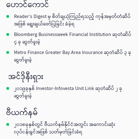
ဟောင်ကောင်
Reader’s Digest မှ စိတ်ချယုံကြည်ရသည့် ကုန်အမှတ်တံဆိပ်
အဖြစ် ရွေးချယ်ဖော်ပြခြင်း ခံခဲ့ရ
Bloomberg Businessweek Financial Institution ဆုတံဆိပ်
၄ ခု ဆွတ်ခူးခဲ့
Metro Finance Greater Bay Area Insurance ဆုတံဆိပ် ၃ ခု
ဆွတ်ခူးခဲ့
အင်ဒိုနီးရှား
၂၀၁၉ခုနှစ် Investor-Infovesta Unit Link ဆုတံဆိပ် ၂ ခု
ဆွတ်ခူးခဲ့
ဗီယက်နမ်
၂၀၁၈ခုနှစ်တွင် ဗီယက်နမ်နိုင်ငံအတွင်း အကောင်းဆုံး
လုပ်ငန်းခွင်အဖြစ် သတ်မှတ်ခြင်းခံရ