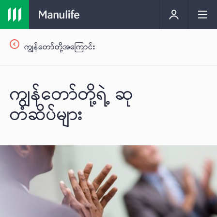
ကျွန်တော်တို့အကြောင်း
ကျွန်တော်တို့ရဲ့ ဆု
တံဆိပ်များ