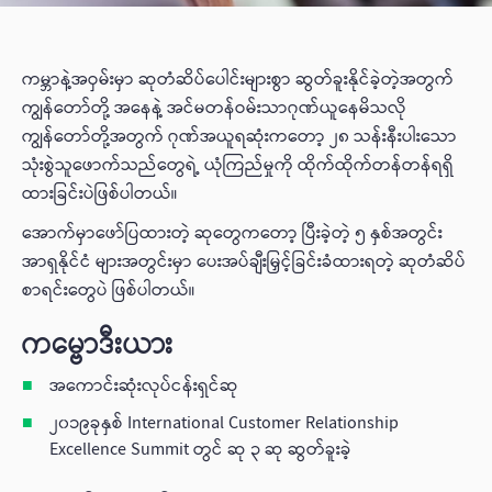
ကမ္ဘာနဲ့အဝှမ်းမှာ ဆုတံဆိပ်ပေါင်းများစွာ ဆွတ်ခူးနိုင်ခဲ့တဲ့အတွက်
ကျွန်တော်တို့ အနေနဲ့ အင်မတန်ဝမ်းသာဂုဏ်ယူနေမိသလို
ကျွန်တော်တို့အတွက် ဂုဏ်အယူရဆုံးကတော့ ၂၈ သန်းနီးပါးသော
သုံးစွဲသူဖောက်သည်တွေရဲ့ ယုံကြည်မှုကို ထိုက်ထိုက်တန်တန်ရရှိ
ထားခြင်းပဲဖြစ်ပါတယ်။
အောက်မှာဖော်ပြထားတဲ့ ဆုတွေကတော့ ပြီးခဲ့တဲ့ ၅ နှစ်အတွင်း
အာရှနိုင်ငံ များအတွင်းမှာ ပေးအပ်ချီးမြှင့်ခြင်းခံထားရတဲ့ ဆုတံဆိပ်
စာရင်းတွေပဲ ဖြစ်ပါတယ်။
ကမ္ဗောဒီးယား
အကောင်းဆုံးလုပ်ငန်းရှင်ဆု
၂၀၁၉ခုနှစ် International Customer Relationship
Excellence Summit တွင် ဆု ၃ ဆု ဆွတ်ခူးခဲ့