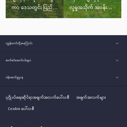
ကာ ဒေသတွင်း ပြည်
လူမှုအသိုက် အဝန်းများ
သူများ
အားလုံးအတွက်
အသက်မွေးဝမ်းကျော
ကျန်းမာသော လူနေမှု
င်းနှင့် လူနေမှုဘဝများ
ပုံစံများကို ရွေးချယ်နိုင်
တိုးတက်မြင့်မားစေရေး
ရန်အတွက် တိုက်တွန်း
ကျွန်တော်တို့အ‌ကြောင်း
အတွက် အတူတကွ
နှိုးဆော်ခြင်း၊ ပညာပေး
ပူးပေါင်းလုပ်ဆောင်မှု
ခြင်းနှင့် ထောက်ပံ့ခြင်း
ဆက်စပ်ဆောင်းပါးများ
များ ပြုလုပ်လျက်ရှိ
များ ပြုလုပ်ပေးလျက်ရှိ
ဝန်ဆောင်မှုဌာန
သည်။
ပါသည်။
ပုဂ္ဂိုလ်‌‌‌‌ရေးဆိုင်ရာအချက်အလက်ပေါ်လစီ
အချက်အလက်များ
Cookie ပေါ်လစီ