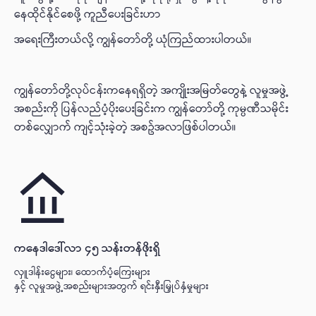
နေထိုင်နိုင်စေဖို့ ကူညီပေးခြင်းဟာ
အရေးကြီးတယ်လို့ ကျွန်တော်တို့ ယုံကြည်ထားပါတယ်။
ကျွန်တော်တို့လုပ်ငန်းကနေရရှိတဲ့ အကျိုးအမြတ်တွေနဲ့ လူမှုအဖွဲ့
အစည်းကို ပြန်လည်ပံ့ပိုးပေးခြင်းက ကျွန်တော်တို့ ကုမ္ပဏီသမိုင်း
တစ်လျှောက် ကျင့်သုံးခဲ့တဲ့ အစဥ်အလာဖြစ်ပါတယ်။
ကနေဒါဒေါ်လာ ၄၅ သန်းတန်ဖိုးရှိ
လှူဒါန်းငွေများ၊ ထောက်ပံ့ကြေးများ
နှင့် လူမှုအဖွဲ့အစည်းများအတွက် ရင်းနှီးမြှုပ်နှံမှုများ