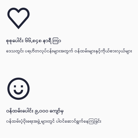
စုစုပေါင်း ၆၆,၈၄၈ နာရီ ကြာ
ဒေသတွင်း ပရဟိတလုပ်ငန်းများအတွက် ဝန်ထမ်းများနှင့်ကိုယ်စားလှယ်များမှ လု
၀န်ထမ်းပေါင်း ၉,၀၀၀ ကျော်မှ
၀န်ထမ်းပံ့ပိုးရေးအဖွဲ့များတွင် ပါဝင်ဆောင်ရွက်နေကြခြင်း