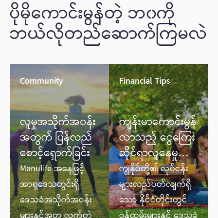
ပိုမိုကောင်းမွန်တဲ့ ဘ၀‌ကို
ဘယ်လိုတည်ဆောက်ကြမလဲ
Community
Financial Tips
လူမှုအသိုက်အ၀န်း
ကျန်းမာကောင်းမွန်
အတွက် ပြန်လည်
လာသည့် ငွေကြေး
စောင့်ရှောက်ခြင်း
ဆိုင်ရာလူနေမှုဘဝ
များ
Manulife အနေဖြင့်
ကျွန်ုပ်တို့၏ လုပ်ငန်း
အာရှဒေသတွင်းရှိ
များလည်ပတ်လျက်ရှိ
ဒေသခံအသိုက်အဝန်း
သော နိုင်ငံတိုင်းတွင်
များနှင့်အတူ လက်တွဲ
ဝန်ထမ်းများနှင့် ဒေသခံ