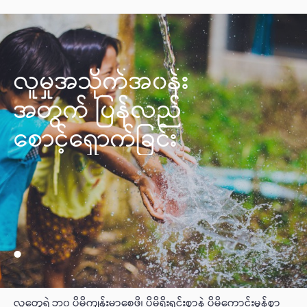
လူမှုအသိုက်အ၀န်း
အတွက် ပြန်လည်
စောင့်ရှောက်ခြင်း
လူတွေရဲ့ဘ၀ ပိုမိုကျန်းမာစေဖို့၊ ပိုမိုရိုးရှင်းစွာနဲ့ ပိုမိုကောင်းမွန်စွာ