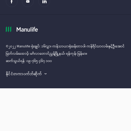
©၂၀၂၂ Manulife၊ ရုံးချုပ်: ၁၆လွှာ၊ ကန်သာယာရုံးခန်းတာ၀ါ၊ ကန်ရိပ်သာလမ်းနှင့်ဦးအောင်
မြတ်လမ်း‌‌ထောင့်၊ မင်္ဂလာတောင်ညွန့်မြို့နယ်၊ ရန်ကုန်၊ မြန်မာ။
ဆက်သွယ်ရန်: ၀၉-၇၆၅ ၄၆၇ ၁၀၀
နိုင်ငံတကာ၀က်ဘ်ဆိုက်