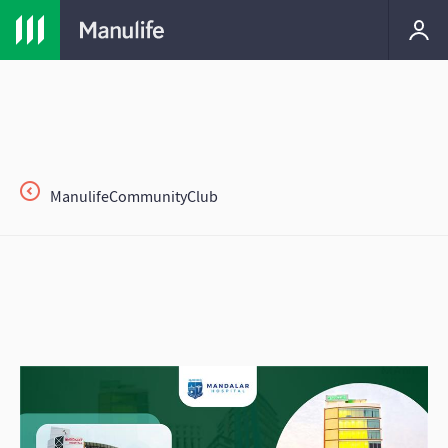
ManulifeCommunityClub