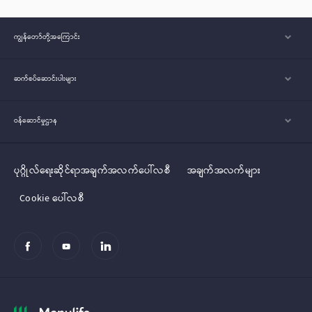
ကျွန်တော်တို့အ‌ကြောင်း
ဆက်စပ်ဆောင်းပါးများ
ဝန်ဆောင်မှုဌာန
ပုဂ္ဂိုလ်‌‌‌‌ရေးဆိုင်ရာအချက်အလက်ပေါ်လစီ
အချက်အလက်များ
Cookie ပေါ်လစီ