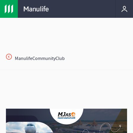
ManulifeCommunityClub