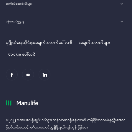
ဆက်စပ်ဆောင်းပါးများ
ဝန်ဆောင်မှုဌာန
ပုဂ္ဂိုလ်‌‌‌‌ရေးဆိုင်ရာအချက်အလက်ပေါ်လစီ
အချက်အလက်များ
Cookie ပေါ်လစီ
©၂၀၂၂ Manulife၊ ရုံးချုပ်: ၁၆လွှာ၊ ကန်သာယာရုံးခန်းတာ၀ါ၊ ကန်ရိပ်သာလမ်းနှင့်ဦးအောင်
မြတ်လမ်း‌‌ထောင့်၊ မင်္ဂလာတောင်ညွန့်မြို့နယ်၊ ရန်ကုန်၊ မြန်မာ။