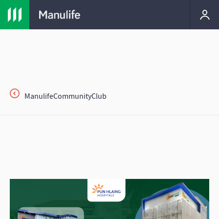
ManulifeCommunityClub