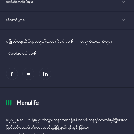
ဆက်စပ်ဆောင်းပါးများ
ဝန်ဆောင်မှုဌာန
ပုဂ္ဂိုလ်‌‌‌‌ရေးဆိုင်ရာအချက်အလက်ပေါ်လစီ
အချက်အလက်များ
Cookie ပေါ်လစီ
©၂၀၂၂ Manulife၊ ရုံးချုပ်: ၁၆လွှာ၊ ကန်သာယာရုံးခန်းတာ၀ါ၊ ကန်ရိပ်သာလမ်းနှင့်ဦးအောင်
မြတ်လမ်း‌‌ထောင့်၊ မင်္ဂလာတောင်ညွန့်မြို့နယ်၊ ရန်ကုန်၊ မြန်မာ။