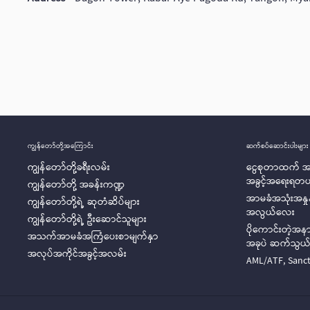
ကျွန်တော်တို့အ‌ကြောင်း
ဆက်စပ်ဆောင်းပါးများ
ကျွန်တော်တို့ခရီးလမ်း
ငွေစုတာထက် အ
အခွင့်အရေးရတယ
ကျွန်တော်တို့ အခန်းကဏ္ဍ
အာမခံအသုံးအနှ
ကျွန်တော်တို့ရဲ့ ဆုတံဆိပ်များ
အလွယ်လေး
ကျွန်တော်တို့ရဲ့ ဦးဆောင်သူများ
ပိုကောင်းတဲ့အ
အသက်အာမခံအကြံပေးစာမျက်နှာ
အခုပဲ ဆက်သွယ
အလုပ်အကိုင်အခွင့်အလမ်း
AML/ATF, Sanct