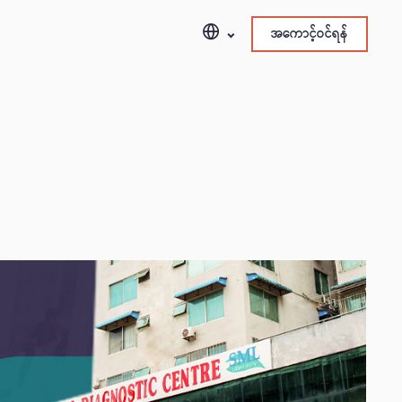
အကောင့်ဝင်ရန်