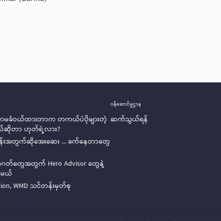
ဝန်ဆောင်မှုဌာန
ာမခံဝယ်ထားတာက တကယ်ပဲပိုများတဲ့
ဆက်သွယ်ရန်
်ဆိုတာ ဟုတ်ရဲ့လား?
ုန်းအတွက်ဆိုအေးဆေး ... ခက်နေတာတွေ
နာဂတ်တွေအတွက် Hero Advisor တွေနဲ့
်မယ်
ion, WMD သင်တန်းမှတ်စု