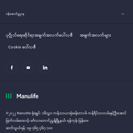
ဝန်ဆောင်မှုဌာန
ပုဂ္ဂိုလ်‌‌‌‌ရေးဆိုင်ရာအချက်အလက်ပေါ်လစီ
အချက်အလက်များ
Cookie ပေါ်လစီ
©၂၀၂၂ Manulife၊ ရုံးချုပ်: ၁၆လွှာ၊ ကန်သာယာရုံးခန်းတာ၀ါ၊ ကန်ရိပ်သာလမ်းနှင့်ဦးအောင်
မြတ်လမ်း‌‌ထောင့်၊ မင်္ဂလာတောင်ညွန့်မြို့နယ်၊ ရန်ကုန်၊ မြန်မာ။
ဆက်သွယ်ရန်: ၀၉-၇၆၅ ၄၆၇ ၁၀၀