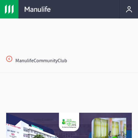
ManulifeCommunityClub