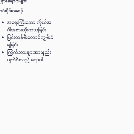
ြား‌ရောဂါများ
ာင်းပိုင်းအဆင့်
အရေးကြီးသော ကိုယ်အ
ဂႅါအစားထိုးကုသခြင်း
ပြင်းထန်မီးလောင်ကျွမ်းခံ
ရခြင်း
ကြွက်သားများအားနည်း
ပျက်စီးသည့် ရောဂါ