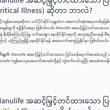
anulife အဆင့်မြှင့်တင်ထားသော ပ
ritical Illness) ဆိုတာ ဘာလဲ?
့်ကျန်းမာရေးဆိုတာ သင်ပိုင်ဆိုင်သမျှထဲက အကောင်းဆုံးအရာတစ်ခုဖြစ်လို
းချမ်းမှုကို ရရှိနိုင်စေမှာ ဖြစ်ပါတယ်။ Manulife အဆင့်မြှင့်တင်ထားသ
ာနဲ့ စိုးရိမ်ကြောင့်ကြမှု ကင်းဝေးစွာ နေထိုင်နိုင်ရေးကို အကူအညီပေးရန် စ
ောင့် ယုံကြည်မှုရှိရှိ နေထိုင်နိုင်ရန် အထောက်အကူပြုနိုင်မှာ ဖြစ်ပါတယ်။
တ်ချက်:
Manulife အဆင့်မြှင့်တင်ထားသော ပြင်းထန်ရောဂါအာမခံသည် ထပ
nulife ကျန်းမာသုခအသက်အာမခံတို့နှင့် တွဲဖက်ဝယ်ယူပြီး အာမခံထားနို
anulife အဆင့်မြှင့်တင်ထားသော ပ