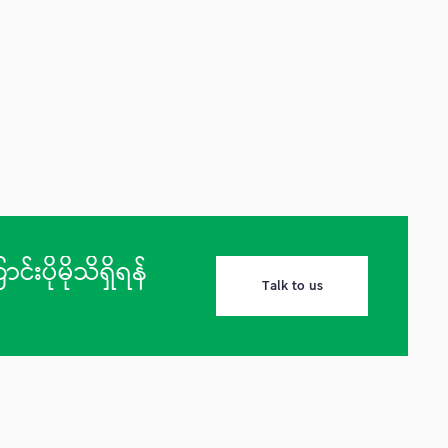
်းပိုမိုသိရှိရန်
Talk to us