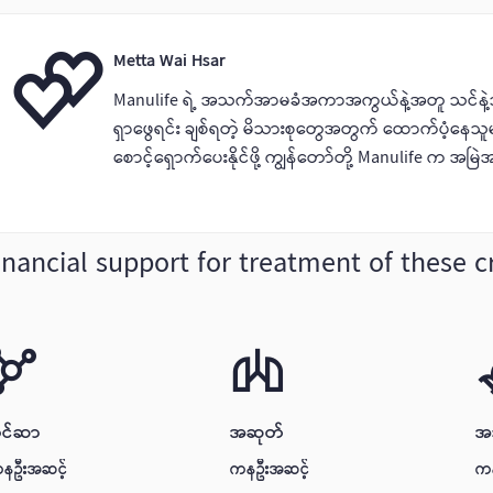
Metta Wai Hsar
Manulife ရဲ့ အသက်အာမခံအကာအကွယ်နဲ့အတူ သင်နဲ့သင်ချစ်
ရှာဖွေရင်း ချစ်ရတဲ့ မိသားစုတွေအတွက် ထောက်ပံ့နေသူ
စောင့်ရှောက်ပေးနိုင်ဖို့ ကျွန်တော်တို့ Manulife က အမြဲအ
inancial support for treatment of these cri
င်ဆာ
အဆုတ်
အ
နဦးအဆင့်
ကနဦးအဆင့်
ကန