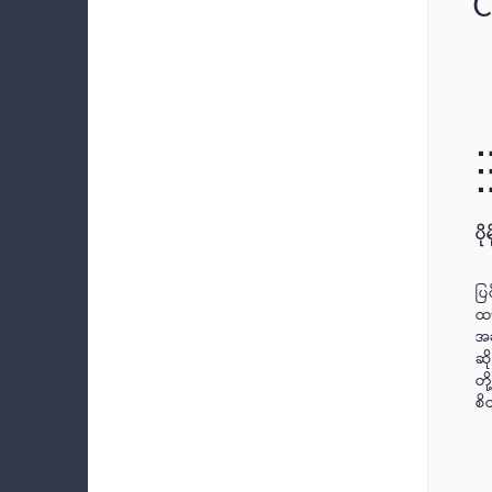
C
ပိ
ပြ
ထာ
အဆ
ဆိ
တိ
စိ