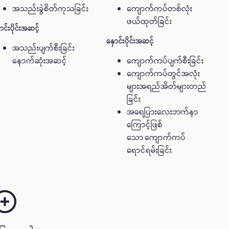
အသည်းခွဲစိတ်ကုသခြင်း
ကျောက်ကပ်တစ်လုံး
ဖယ်ထုတ်ခြင်း
ာင်းပိုင်းအဆင့်
နှောင်းပိုင်းအဆင့်
အသည်းပျက်စီးခြင်း
နောက်ဆုံးအဆင့်
ကျောက်ကပ်ပျက်စီးခြင်း
ကျောက်ကပ်တွင်အလုံး
များအရည်အိတ်များတည်
ခြင်း
အရေပြားလေးဘက်နာ
ကြောင့်ဖြစ်
သော ကျောက်ကပ်
ရောင်ရမ်းခြင်း