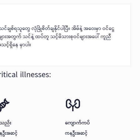
ရသူတွေ လုံခြုံစိတ်ချနိုင်ပါပြီ။ အိမ်နဲ့ အဝေးမှာ ဝင်ငွေ
များအတွက် သင်နဲ့ ထပ်တူ သင့်မိသားစုဝင်များအပေါ် ကူညီ
သင့်ရှိနေ မှာပါ။
tical illnesses:
သည်း
ကျောက်ကပ်
ဦးအဆင့်
ကနဦးအဆင့်