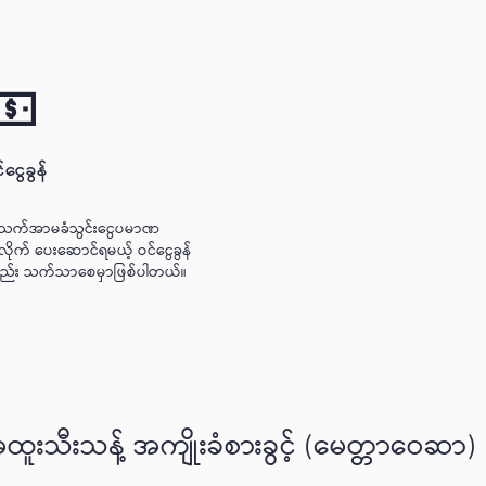
်ငွေခွန်
သက်အာမခံသွင်းငွေပမာဏ
ိုက် ပေးဆောင်ရမယ့် ဝင်ငွေခွန်
်း သက်သာစေမှာဖြစ်ပါတယ်။
ထူးသီးသန့် အကျိုးခံစားခွင့် (မေတ္တာဝေဆာ)