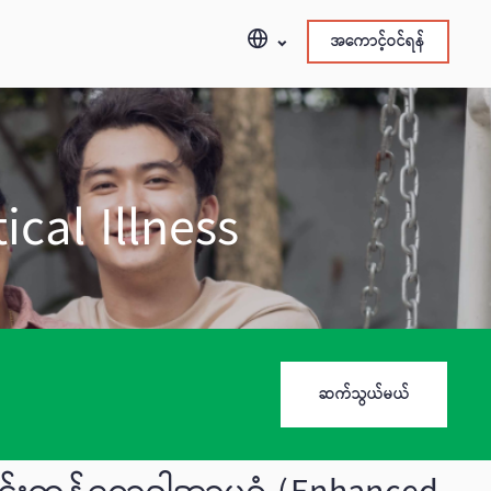
အကောင့်ဝင်ရန်
cal Illness
ဆက်သွယ်မယ်