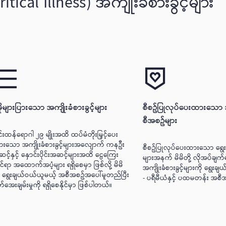
ritical Illness) အကျိုးခံစားခွင့်များ
ုမိုများပြားသော အကျိုးခံစားခွင့်များ
စီစဥ်ပြုလုပ်ပေးထားသ
စီအစဥ်များ
င်းထန်ရောဂါ ၂၉ မျိုးအထိ ထပ်မံတိုးမြှင့်ပေး
းသော အကျိုးခံစားခွင့်များအလျောက် ကနဦး
စီစဥ်ပြုလုပ်ပေးထားသော ရွ
င့်နှင့် နှောင်းပိုင်းအဆင့်များအထိ ငွေကြေး
များအနက် မိမိတို့ လိုအပ်ချက်
ုင်ရာ အထောက်အပံ့များ ရရှိစေမှာ ဖြစ်လို့ မိမိ
အကျိုးခံစားခွင့်များကို ရွေးချ
ု့ ရွေးချယ်ဝယ်ယူမယ့် အစီအစဥ်‌အပေါ်မူတည်ပြီး
- ပရီမီယံနှင့် ပထမတန်း အစီ
တ်အေးချမ်းမှုကို ရရှိစေနိုင်မှာ ဖြစ်ပါတယ်။