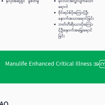
နှလုံးအဆို့ရှင် ခွဲစိတ်မှု
မိုင်လင်အလွှာပျက်သော
ရောဂါ
ဗိုင်းရပ်စ်ပိုးကြောင့်ဦး
နှောက်အသားရောင်ခြင်း
ဘတ်တီးရီးယားပိုးကြော
င့်ဦးနှောက်အမြှေးရောင်
ခြင်း
Manulife Enhanced Critical Illness အ‌ကြာင
AQ