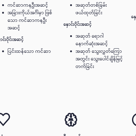
ကင်ဆာကနဦးအဆင့်
အဆုတ်တစ်ခြမ်း
အခြားကိုယ်အဂႅါမှာ ဖြစ်
ဖယ်ထုတ်ခြင်း
နှေ
သော ကင်ဆာကနဦး
နှောင်းပိုင်းအဆင့်
အဆင့်
အဆုတ် ရောဂါ
ောင်းပိုင်းအဆင့်
နောက်ဆုံးအဆင့်
ပြင်းထန်သော ကင်ဆာ
အဆုတ် သွေးလွှတ်ကြော
အတွင်း သွေးပေါင်ချိန်မြင့်
တက်ခြင်း