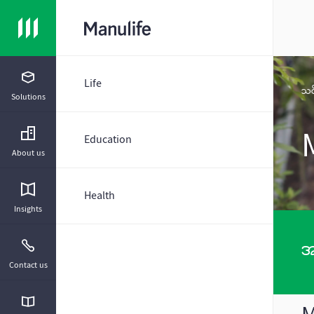
Life
သင်
Solutions
Education
About us
Health
Insights
အ
Contact us