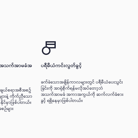
ော အသက်အာမခံအ
ပရီမီယံကင်းလွတ်ခွင့်
ခက်ခဲသောအချိန်ကာလများတွင် ပရီမီယံပေးသွင်း
ခြင်းကို အာရုံစိုက်ရန်မလိုအပ်တော့ဘဲ
ေးချယ်စရာအစီအစဥ်
အသက်အာမခံ အကာအကွယ်ကို ဆက်လက်ခံစား
များနဲ့ ကိုက်ညီသော
ခွင့် ရရှိနေမှာဖြစ်ပါတယ်။
ယ်နိုင်မှာဖြစ်ပါတယ်။
အစဉ်များ