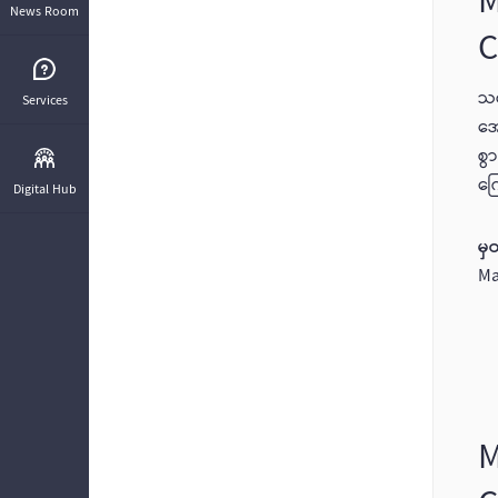
M
News Room
C
သင
Services
အေ
စွ
ကြ
Digital Hub
မှ
Ma
M