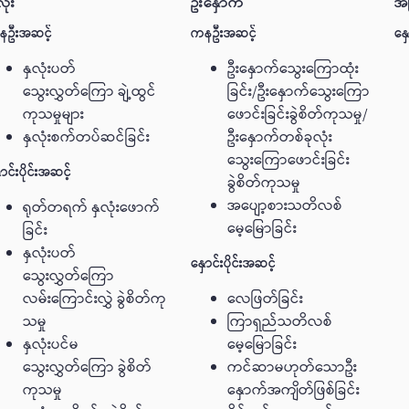
လုံး
ဦးနှောက်
အခ
နဦးအဆင့်
ကနဦးအဆင့်
နှေ
နှလုံးပတ်
ဦးနှောက်သွေးကြောထုံး
သွေးလွှတ်ကြော ချဲ့ထွင်
ခြင်း/ဦးနှောက်သွေးကြော
ကုသမှုများ
ဖောင်းခြင်းခွဲစိတ်ကုသမှု/
နှလုံးစက်တပ်ဆင်ခြင်း
ဦးနှောက်တစ်ခုလုံး
သွေးကြောဖောင်းခြင်း
ောင်းပိုင်းအဆင့်
ခွဲစိတ်ကုသမှု
အပျော့စားသတိလစ်
ရုတ်တရက် နှလုံးဖောက်
မေ့‌မြောခြင်း
ခြင်း
နှလုံးပတ်
နှောင်းပိုင်းအဆင့်
သွေးလွှတ်ကြော
လမ်းကြောင်းလွှဲ ခွဲစိတ်ကု
လေဖြတ်ခြင်း
သမှု
ကြာရှည်သတိလစ်
နှလုံးပင်မ
မေ့မြောခြင်း
သွေးလွှတ်ကြော ခွဲစိတ်
ကင်ဆာမဟုတ်သောဦး
ကုသမှု
နှောက်အကျိတ်ဖြစ်ခြင်း