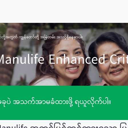
တို့အတွက် ကျွန်တော်တို့ အမြဲတမ်း အသင့်ရှိနေမှာပါ။
Manulife Enhanced Criti
ခုပဲ အသက်အာမခံထားဖို့ ရယူလိုက်ပါ။