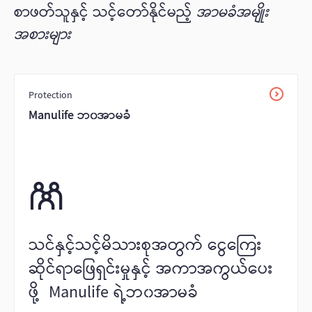
စာဖတ်သူနှင့် သင့်တော်နိုင်မည့်
အာမခံအမျိုး
အစားများ
Protection
Manulife ဘ၀အာမခံ
သင်နှင့်သင့်မိသားစုအတွက် ငွေကြေး
ဆိုင်ရာဖြေရှင်းမှုနှင့် အကာအကွယ်ပေး
ဖို့ Manulife ရဲ့ဘ၀အာမခံ