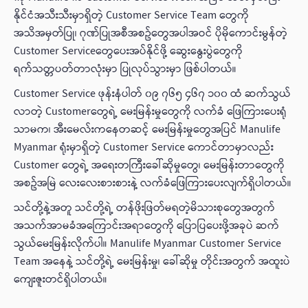
နိုင်ငံအသီးသီးမှာရှိတဲ့ Customer Service Team တွေကို
အသိအမှတ်ပြု၊ ဂုဏ်ပြုအစီအစဥ်တွေအပါအဝင် ပိုမိုကောင်းမွန်တဲ့
Customer Serviceတွေပေးအပ်နိုင်ဖို့ ဆွေးနွေးပွဲတွေကို
ရက်သတ္တပတ်တာလုံးမှာ ပြုလုပ်သွားမှာ ဖြစ်ပါတယ်။
Customer Service ဖုန်းနံပါတ် ၀၉ ၇၆၅ ၄၆၇ ၁၀၀ ထံ ဆက်သွယ်
လာတဲ့ Customerတွေရဲ့ မေးမြန်းမှုတွေကို လက်ခံ ဖြေကြားပေးရုံ
သာမက၊ အီးမေလ်းကနေတဆင့် မေးမြန်းမှုတွေအပြင် Manulife
Myanmar ရုံးမှာရှိတဲ့ Customer Service ကောင်တာမှာလည်း
Customer တွေရဲ့ အရေးတကြီးခေါ်ဆိုမှုတွေ၊ မေးမြန်းတာတွေကို
အစဥ်အမြဲ လေးလေးစားစားနဲ့ လက်ခံဖြေကြားပေးလျက်ရှိပါတယ်။
သင်တို့နဲ့အတူ သင်တို့ရဲ့ တန်ဖိုးဖြတ်မရတဲ့မိသားစုတွေအတွက်
အသက်အာမခံအကြောင်းအရာတွေကို ပြောပြပေးဖို့အခုပဲ ဆက်
သွယ်မေးမြန်းလိုက်ပါ။ Manulife Myanmar Customer Service
Team အနေနဲ့ သင်တို့ရဲ့ မေးမြန်းမှု၊ ခေါ်ဆိုမှု တိုင်းအ‌တွက် အထူးပဲ
ကျေးဇူးတင်ရှိပါတယ်။