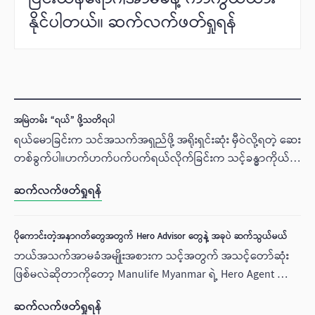
နိုင်ပါတယ်။ ဆက်လက်ဖတ်ရှုရန်
အမြဲတမ်း “ရယ်” ဖို့သတိရပါ
ရယ်မောခြင်းက သင်အသက်အရှည်ဖို့ အရိုးရှင်းဆုံး မှီဝဲလို့ရတဲ့ ဆေး
တစ်ခွက်ပါ။ဟက်ဟက်ပက်ပက်ရယ်လိုက်ခြင်းက သင့်ခန္ဓာကိုယ်
မှာရှိတဲ့ ခုခံအားစနစ်တွေ ပိုပြီးသန်မာအားကောင်းလာစေသလို
ဆက်လက်ဖတ်ရှုရန်
စိတ်ဖိစီးမှု တွေ၊ စိတ်ရဲ့ နာကျင်မှုတွေကို ကုစားဖို့ အကောင်းဆုံး
စိတ်စွမ်းအားတစ်ခု ဖြစ်ပါတယ်။
ပိုကောင်းတဲ့အနာဂတ်တွေအတွက် Hero Advisor တွေနဲ့ အခုပဲ ဆက်သွယ်မယ်
ဘယ်အသက်အာမခံအမျိုးအစားက သင့်အတွက် အသင့်တော်ဆုံး
ဖြစ်မလဲဆိုတာကိုတော့ Manulife Myanmar ရဲ့ Hero Agent တွေ
ဖြစ်တဲ့ အကောင်းဆုံး အာမခံအကြံပေး ပုဂ္ဂိုလ်တွေက ဆွေးနွေးပေး
ဆက်လက်ဖတ်ရှုရန်
ဖို့အသင့်ဖြစ်နေပါပြီ။