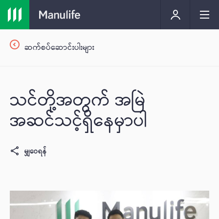
ဆက်စပ်ဆောင်းပါးများ
သင်တို့အတွက် အမြဲ
အဆင်သင့်ရှိနေမှာပါ
မျှဝေရန်