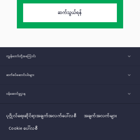
ဆက်သွယ်ရန်
ကျွန်တော်တို့အ‌ကြောင်း
ဆက်စပ်ဆောင်းပါးများ
ဝန်ဆောင်မှုဌာန
ပုဂ္ဂိုလ်‌‌‌‌ရေးဆိုင်ရာအချက်အလက်ပေါ်လစီ
အချက်အလက်များ
Cookie ပေါ်လစီ