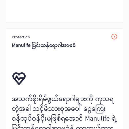
Protection
Manulife ပြင်းထန်‌ရောဂါအာမခံ
အသက်စိုးရိမ်ဖွယ်ရောဂါများကို ကုသရ
တဲ့အခါ သင့်မိသားစုအပေါ် ငွေကြေး
ဝန်ထုပ်ဝန်ပိုးမဖြစ်ရအောင် Manulife ရဲ့
ပြင်းထန်‌ရောဂါအာမခံနဲ့ ကာကွယ်ထား