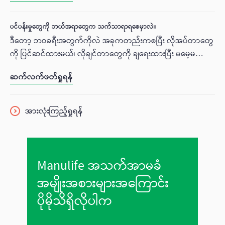
ပင်ပန်းမှုတွေကို ဘယ်အရာတွေက သက်သာရာရစေမှာလဲ။
ဒီတော့ ဘဝခရီးအတွက်ကိုလဲ အခုကတည်းကစပြီး လိုအပ်တာတွေ
ကို ပြင်ဆင်ထားမယ်၊ လိုချင်တာတွေကို ချရေးထားပြီး မမေ့မလျော့
လုပ်ဆောင်ကြမယ်ဆို ပူပန်ရမဲ့ မမျှော်လင့်ထားတဲ့အပူမီးတွေကို
ဆက်လက်ဖတ်ရှုရန်
တတ်နိုင်သမျှ လျှော့ချနိုင်မှာမလွဲမသေပါဘဲ။
အားလုံးကြည့်ရှုရန်
Manulife အသက်အာမခံ
အမျိုးအစားများအကြောင်း
ပိုမိုသိရှိလိုပါက