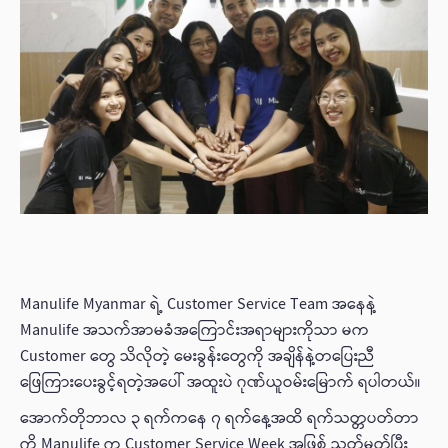
Manulife Myanmar ရဲ့ Customer Service Team အနေနဲ့
Manulife အသက်အာမခံအကြောင်းအရာများကိုသာ မက
Customer တွေ သိလိုတဲ့ မေးခွန်းတွေကို အချိန်နဲ့တပြေးညီ
ဖြေကြားပေးခွင့်ရတဲ့အပေါ် အထူးပဲ ဂုဏ်ယူဝမ်း‌မြောက် ရပါတယ်။
အောက်တိုဘာလ ၃ ရက်ကနေ ၇ ရက်နေ့အထိ ရက်သတ္တပတ်တာ
ကို Manulife က Customer Service Week အဖြစ် သတ်မှတ်ပြီး