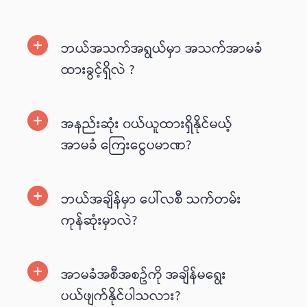
ဘယ်အသက်အရွယ်မှာ အသက်အာမခံ
ထားခွင့်ရှိလဲ ?
အနည်းဆုံး ၀ယ်ယူထားရှိနိုင်မယ့်
အာမခံ ကြေးငွေပမာဏ?
ဘယ်အချိန်မှာ ပေါ်လစီ သက်တမ်း
ကုန်ဆုံးမှာလဲ?
အာမခံအစီအစဥ်ကို အချိန်မ‌ရွေး
ပယ်ဖျက်နိုင်ပါသလား?