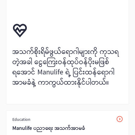
အသက်စိုးရိမ်ဖွယ်ရောဂါများကို ကုသရ
တဲ့အခါ ငွေကြေးဝန်ထုပ်ဝန်ပိုးမဖြစ်
ရအောင် Manulife ရဲ့ ပြင်းထန်‌ရောဂါ
အာမခံနဲ့ ကာကွယ်ထားနိုင်ပါတယ်။
Education
Manulife ပညာရေး အသက်အာမခံ