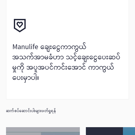
Manulife ချေးငွေကာကွယ်
အသက်အာမခံဟာ သင့်ချေးငွေပေးဆပ်
မှုကို အပူအပင်ကင်းအောင် ကာကွယ်
ပေးမှာပါ။
ဆက်စပ်ဆောင်းပါးများဖတ်ရှုရန်