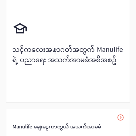
သင့်ကလေးအနာဂတ်အတွက် Manulife
ရဲ့ ပညာ‌ရေး အသက်အာမခံအစီအစဥ်
Manulife ချေးငွေကာကွယ် အသက်အာမခံ