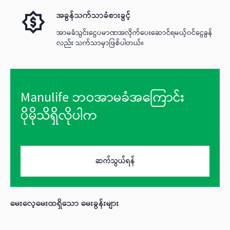
အခွန်သက်သာခံစားခွင့်
အာမခံသွင်းငွေပမာဏအလိုက်ပေးဆောင်ရမယ့်၀င်ငွေခွန်
လည်း သက်သာမှာဖြစ်ပါတယ်။
Manulife ဘဝအာမခံအကြောင်း
ပိုမိုသိရှိလိုပါက
ဆက်သွယ်ရန်
မေးလေ့မေးထရှိသော မေးခွန်းများ