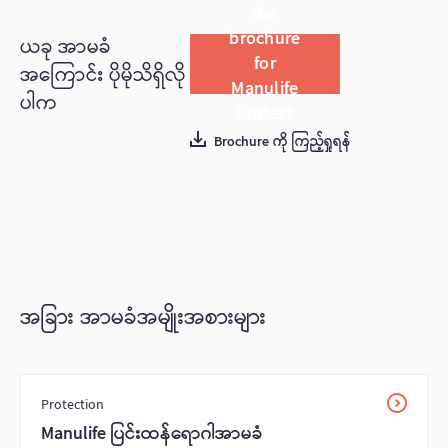
Get
brochure
ယခု အာမခံ
for
အကြောင်း ပိုမိုသိရှိလို
Manulife
ပါက
Protect
Brochure ကို ကြည့်ရှုရန်
အခြား အာမခံအမျိုးအစားများ
Protection
Manulife ပြင်းထန်‌ရောဂါအာမခံ