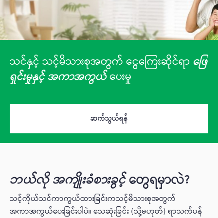
သင်နှင့် သင့်မိသားစုအတွက် ငွေကြေးဆိုင်ရာ
ဖြေ
ရှင်းမှုနှင့် အကာအကွယ်
ပေးမှု
ဆက်သွယ်ရန်
ဘယ်လို အကျိုးခံစားခွင့်
တွေရမှာလဲ?
သင့်ကိုယ်သင်ကာကွယ်ထားခြင်းကသင့်မိသားစုအတွက်
အကာအကွယ်ပေးခြင်းပါပဲ။ သေဆုံးခြင်း (သို့မဟုတ်) ရာသက်ပန်