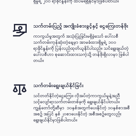
ရှိမှုရဲ့ ၂၀၀ ရာခိုင်နှုန်းကို ထပ်မံရရှိနိုင်မှာဖြစ်ပါတယ်။
သက်တမ်းပြည့် အကျိုးခံစားခွင့်နှင့် ငွေကြေးတန်ဖိုး
ကာကွယ်မှုအတွက် အသုံးပြုခြင်းမရှိခဲ့သော် ပေါ်လစီ
သက်တမ်းကုန်ဆုံးတဲ့နေ့မှာ အာမခံထားရှိမှုရဲ့ ၁၀၀
ရာခိုင်နှုန်းကို ပြန်လည်ထုတ်ယူနိုင်ပါသည်။ သင်ရွေးချယ်တဲ့
ပေါ်လစီဟာ စုဆောင်းထားသကဲ့သို့ တန်ဖိုးရှိလာမှာ ဖြစ်ပါ
တယ်။
သက်တမ်းရွေးချယ်နိုင်ခြင်း
သင်တတ်နိုင်တဲ့ငွေကြေး၊ လိုအပ်တဲ့ကာကွယ်မှုနဲ့အညီ
သင့်လျော်ရာသက်တမ်းတစ်ခုကို ရွေးချယ်နိုင်ပါတယ်။
ကျွန်တော်တို့ဆီမှာ ၁၀နှစ်အတွက်ပေးနိုင်တဲ့ ၁၀နှစ်စာအစီ
အစဥ် အပြင် နှစ် ၂၀စာပေးနိုင်တဲ့ အစီအစဥ်တွေလည်း
ရွေးချယ်နိုင်မှာဖြစ်ပါတယ်။