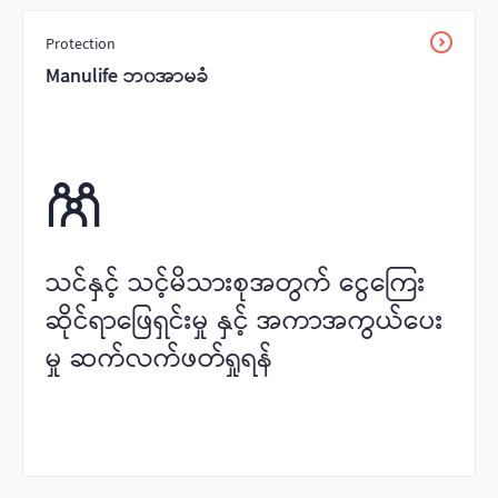
Protection
Manulife ဘ၀အာမခံ
သင်နှင့် သင့်မိသားစုအတွက် ငွေကြေး
ဆိုင်ရာဖြေရှင်းမှု နှင့် အကာအကွယ်ပေး
မှု ဆက်လက်ဖတ်ရှုရန်