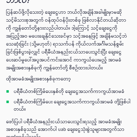
ဘာလဲ?
ပြန်ဆပ်ဖို့လိုသေးတဲ့ ချေးငွေဟာ ဘယ်လိုအချိန်အခါမျိုးမှာမဆို
သင့်မိသားစုအတွက် ဝန်ထုပ်ဝန်ပိုးတစ်ခု ဖြစ်လာနိုင်တယ်ဆိုတာ
ကို ကျွန်တော်တို့နားလည်ပါတယ်။ ဒါ့ကြောင့် သင့်ချေးငွေကို
အပြည့်အဝ မပေးချေနိုင်သေးခင်မှာ သင့်အနေဖြင့် အချိန်မသင့်ဘဲ
သေဆုံးခြင်း (သို့မဟုတ်) ရာသက်ပန် ကိုယ်လက်အင်္ဂါမသန်စွမ်း
ခြင်းဖြစ်ပွားခဲ့လျှင် ပရီမီယံအနည်းငယ်သာပေးသွင်းပြီး ချေးငွေ
ပေးဆပ်မှုပေါ်အပူအပင်ကင်းအောင် ကာကွယ်ပေးမည့် အာမခံ
အမျိုးအစားနှစ်ခုကို ကျွန်တော်တို့ စီစဉ်ထားပါတယ်။
ထိုအာမခံအမျိုးအစားနှစ်ခုက‌တော့
ပရီမီယံတစ်ကြိမ်ပေးနှစ်တို ချေးငွေအသက်ကာကွယ်အာမခံ
ပရီမီယံတစ်ကြိမ်ပေး ချေးငွေအသက်ကာကွယ်အာမခံ တို့ဖြစ်ပါ
တယ်။
ဖော်ပြပါ ပရီမီယံအနည်းငယ်သာပေးသွင်းရသည့် အာမခံအမျိုး
အစားနှစ်ခုသည် အောက်ပါ uab ချေးငွေသုံးစွဲသူများအတွက်သာ