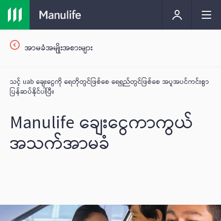
အာမခံအမျိုးအစားများ
သင့် uab ချေးငွေကို ရေတိုတွင်ဖြစ်စေ ရေရှည်တွင်ဖြစ်စေ အပူအပင်ကင်းစွာ
ပြန်ဆပ်နိုင်ပါပြီ။
Manulife ချေးငွေကာကွယ်
အသက်အာမခံ