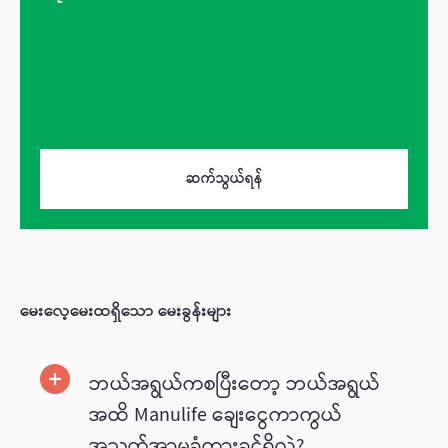
ဆက်သွယ်ရန်
မေးလေ့မေးထရှိသော မေးခွန်းများ
ဘယ်အရွယ်ကစပြီးတော့ ဘယ်အရွယ်
အထိ Manulife ချေးငွေကာကွယ်
အသက်အာမခံထားခွင့်ရှိလဲ?