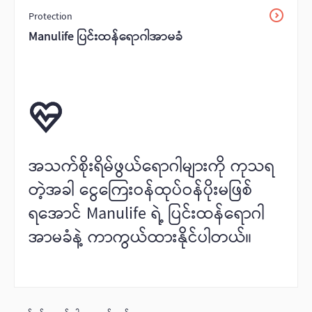
Protection
Manulife ပြင်းထန်‌ရောဂါအာမခံ
အသက်စိုးရိမ်ဖွယ်ရောဂါများကို ကုသရ
တဲ့အခါ ငွေကြေးဝန်ထုပ်ဝန်ပိုးမဖြစ်
ရအောင် Manulife ရဲ့ ပြင်းထန်‌ရောဂါ
အာမခံနဲ့ ကာကွယ်ထားနိုင်ပါတယ်။