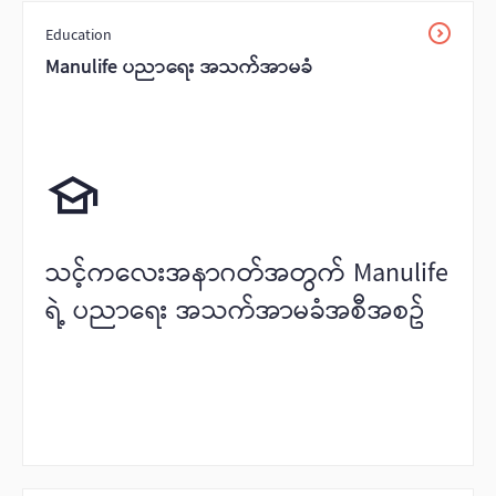
Education
Manulife ပညာရေး အသက်အာမခံ
သင့်ကလေးအနာဂတ်အတွက် Manulife
ရဲ့ ပညာ‌ရေး အသက်အာမခံအစီအစဥ်