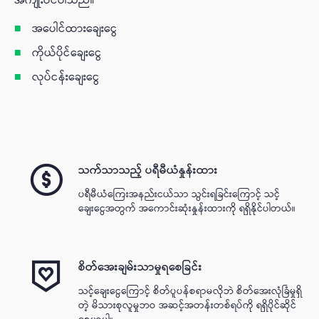
အကျုံးဝင်ပါသည်။
အပေါင်ထားချေးငွေ
ကိုယ်ပိုင်ချေးငွေ
လုပ်ငန်းချေးငွေ
သက်သာသည့် ပရီမီယံနှုန်းထား
ပရီမီယံကြေးအနည်းငယ်သာ သွင်းရခြင်းကြောင့် သင့်
ချေးငွေအတွက် အကောင်းဆုံးနှုန်းထားကို ရရှိနိုင်ပါတယ်။
စိတ်အေးချမ်းသာမှုရစေခြင်း
သင့်ချေးငွေကြောင့် စိတ်ပူပန်စရာမလိုဘဲ စိတ်အေးလုံခြံမှုရှိ
တဲ့ မိသားစုလူမှုဘဝ အဆင့်အတန်းတစ်ရပ်ကို ရရှိပိုင်ဆိုင်