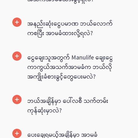
အနည်းဆုံးငွေပမာဏ ဘယ်လောက်
ကစပြီး အာမခံထားလို့ရလဲ?
ငွေ‌ချေးသူအတွက် Manulife ချေးငွေ
ကာကွယ်အသက်အာမခံက ဘယ်လို
အကျိုးခံစားခွင့်တွေပေးမလဲ?
ဘယ်အချိန်မှာ ပေါ်လစီ သက်တမ်း
ကုန်ဆုံးမှာလဲ?
ပေးချေရမယ့်အချိန်မှာ အာမခံ