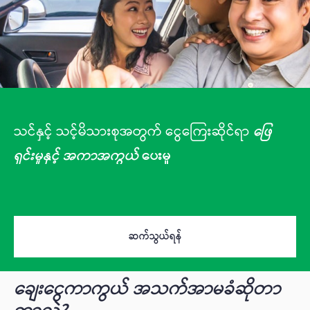
သင်နှင့် သင့်မိသားစုအတွက် ငွေကြေးဆိုင်ရာ
ဖြေ
ရှင်းမှုနှင့် အကာအကွယ်
ပေးမှု
ဆက်သွယ်ရန်
ချေးငွေကာကွယ် အသက်အာမခံဆိုတာ