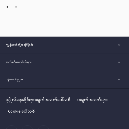
ကျွန်တော်တို့အ‌ကြောင်း
ဆက်စပ်ဆောင်းပါးများ
ဝန်ဆောင်မှုဌာန
ပုဂ္ဂိုလ်‌‌‌‌ရေးဆိုင်ရာအချက်အလက်ပေါ်လစီ
အချက်အလက်များ
Cookie ပေါ်လစီ