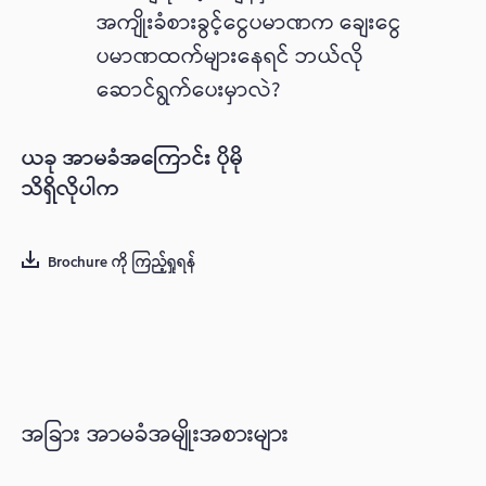
အကျိုးခံစားခွင့်ငွေပမာဏက ချေးငွေ
ပမာဏထက်များနေရင် ဘယ်လို
ဆောင်ရွက်ပေးမှာလဲ?
ယခု အာမခံအကြောင်း ပိုမို
သိရှိလိုပါက
Brochure ကို ကြည့်ရှုရန်
အခြား အာမခံအမျိုးအစားများ