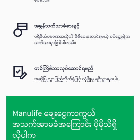
စေမှာပါ။
အခွန်သက်သာခံစားခွင့်
ပရီမီယံပမာဏအလိုက် မိမိပေးဆောင်ရမယ့် ဝင်ငွေခွန်က
သက်သာမှာဖြစ်ပါတယ်။
တစ်ကြိမ်သာလုပ်ဆောင်ရမည်
အဆိုပြုလွှာဖြည့်လိုက်ရုံဖြင့် လုံခြုံမှု ရရှိသွားမှာပါ။
Manulife ချေးငွေကာကွယ်
အသက်အာမခံအကြောင်း ပိုမိုသိရှိ
လိုပါက