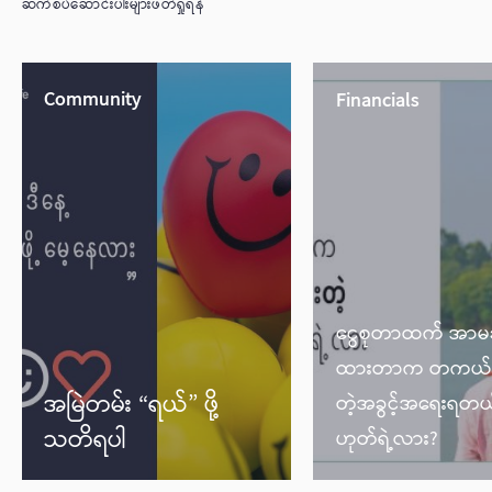
ဆက်စပ်ဆောင်းပါးများဖတ်ရှုရန်
Community
Financials
ငွေစုတာထက် အာမ
ထားတာက တကယ်ပဲပ
အမြဲတမ်း “ရယ်” ဖို့
တဲ့အခွင့်အရေးရတ
သတိရပါ
ဟုတ်ရဲ့လား?