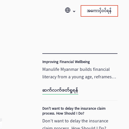
အကောင့်ဝင်ရန်
Improving Financial Wellbeing
Manulife Myanmar builds financial
literacy from a young age, reframes
what success looks like and helps kids
ဆက်လက်ဖတ်ရှုရန်
and their support network.
Don’t want to delay the insurance claim
process. How Should I Do?
Don’t want to delay the insurance
claim process. How Should I Do?