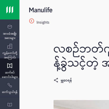
Insights
အာမခံအမျိုး
အစားများ
လစဉ်ဘတ်ဂျ
ကျွန်တော်တို့
န့်ခွဲသင့်တဲ
အကြောင်း
ဆက်စပ်
ဆောင်းပါးများ
မျှဝေရန်
ဆက်သွယ်ရန်