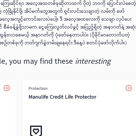
ွေကြေးဆိုင်ရာ အလေ့အထတစ်ခုဆိုတာထက် ပိုတဲ့ ဘဝကို ပြောင်းလဲစေတဲ
့၊ လုံခြုံနိုင်ဖို့၊ အိပ်မက်တွေအတွက် ရှင်းလင်းသေချာတဲ့ လမ်းကို ဖော်
တဲ့ အလေ့အကျင့်ကောင်းလေးပဲပေါ့။ ဒီ အလေ့အထလေးကို သေချာ လုပ်ပေး
င် စီမံခန့်ခွဲဖို့သာမက ငွေကြေးလွတ်လပ်ခွင့် အပြည့်ရှိတဲ့ အနာဂတ်နဲ့ အဆုံ
်ထွန်းလာစေမယ့် အနာဂတ်ကို ပုံဖော်နေတာပါပဲ။ (ပိုခိုင်မာတောက်ပတဲ့
စ်ခုကို ဘတ်ဂျက်ခွဲတမ်းချနေရင်း ဒီနေ့ပဲ စတင်ပုံဖော်လိုက်ပါ။)
icle, you may find these
interesting
Protection
Manulife Credit Life Protector