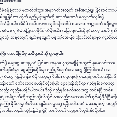
တည်ဆောက်ပါ။
စီမံခန့်ခွဲတာပဲ မဟုတ်ပါဘူး။ အနာဂတ်အတွက် အစီအစဉ်ချ၊ ပြင်ဆင်တာပ
းချခြင်းက ကိုယ့် ရည်မှန်းချက်ကို ရောက်အောင် လျှောက်လှမ်းဖို့
ါလိမ့်မယ်။ အိမ်ပဲ ဝယ်မလား၊ လုပ်ငန်းသစ်ပဲ စမလား၊ ကမ္ဘာပတ် ခရီးသွာ
စနစ်တကျ စီမံခန့်ခွဲလာနိုင်ပါလိမ့်မယ်။ (ပြောရမယ်ဆိုရင်တော့ ဘတ်ဂျက
ချင်တဲ့ ဆန္ဒတွေကို ရည်မှန်းချက် ပန်းတိုင်အဖြစ် ပြောင်းလဲရာမှာ ကူညီပေ
ီး အောင်မြင်မှု အဓိပ္ပာယ်ကို ရှာဖွေပါ။
က်ဖို့ ချေးငွေ ပေးရမှာပဲ ဖြစ်စေ၊ အနားယူတဲ့အချိန်အတွက် စုဆောင်းထား
က်ချင်းစီမှာ ငွေကြေးဆိုင်ရာ ရည်မှန်းချက်လေးတွေ ရှိကြပါတယ်။ လ
ချက်တွေ ပြည့်မြောက်ဖို့ သော့ချက်ပါပဲ။ ငွေရေးကြေးရေးနဲ့ ပတ်သက်ပြီး ပို
ကြောင်းကို ဖော်ဆောင်ပေးနိုင်တဲ့အပြင် ငွေကြေးဆိုင်ရာ ရည်မှန်းချက်တွေ
်ဖို့လည်း ကူညီပေးနိုင်ပါတယ်။ ဒီလို ရည်မှန်းချက်လေးတွေ တစ်ခုပြီးတစ်ခု
ဲ့ အဓိပ္ပာယ်ကိုလည်း ကိုယ်တိုင် နားလည်သဘောပေါက် ဖွင့်ဆိုနိုင်ပြီပေါ့
ကြေး ခိုင်မာမှု၊ စိတ်အေးချမ်းသာမှုတွေ ရဖို့အပါအဝင် မသေချာတဲ့၊ မမျှော
ဲ့အခါမှာလည်း ယုံကြည်မှု ရှိရှိ ဆက်လက် လျှောက်လှမ်းနိုင်ဖို့ပါပဲ။