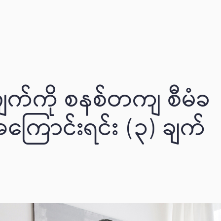
က်ကို စနစ်တကျ စီမံခ
့ အကြောင်းရင်း (၃) ချက်