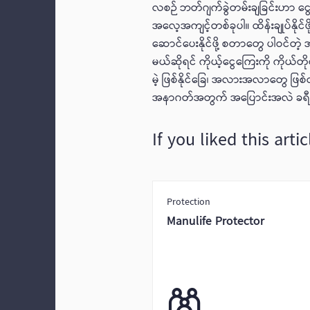
လစဉ် ဘတ်ဂျက်ခွဲတမ်းချခြင်းဟာ င
အလေ့အကျင့်တစ်ခုပါ။ ထိန်းချုပ်နိုင်ဖို
ဆောင်ပေးနိုင်ဖို့ စတာတွေ ပါဝင်
မယ်ဆိုရင် ကိုယ့်ငွေကြေးကို ကိုယ်တို
မဲ့ ဖြစ်နိုင်ခြေ၊ အလားအလာတွေ ဖြစ
အနာဂတ်အတွက် အပြောင်းအလဲ ခရီးစဉ်တ
If you liked this art
Protection
Manulife Protector