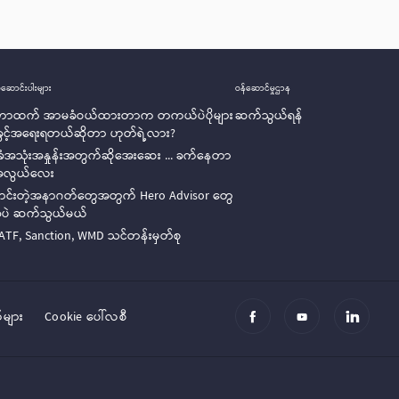
ဆောင်းပါးများ
ဝန်ဆောင်မှုဌာန
ုတာထက် အာမခံဝယ်ထားတာက တကယ်ပဲပိုများ
ဆက်သွယ်ရန်
ခွင့်အရေးရတယ်ဆိုတာ ဟုတ်ရဲ့လား?
ံအသုံးအနှုန်းအတွက်ဆိုအေးဆေး ... ခက်နေတာ
အလွယ်လေး
ောင်းတဲ့အနာဂတ်တွေအတွက် Hero Advisor တွေ
အခုပဲ ဆက်သွယ်မယ်
ATF, Sanction, WMD သင်တန်းမှတ်စု
များ
Cookie ပေါ်လစီ