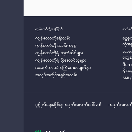
ကျွန်တော်တို့အ‌ကြောင်း
ဆက်စပ်
ကျွန်တော်တို့ခရီးလမ်း
ငွေစ
တဲ့အ
ကျွန်တော်တို့ အခန်းကဏ္ဍ
အာမခ
ကျွန်တော်တို့ရဲ့ ဆုတံဆိပ်များ
တွေ
ကျွန်တော်တို့ရဲ့ ဦးဆောင်သူများ
ပိုက
အသက်အာမခံအကြံပေးစာမျက်နှာ
နဲ့ 
အလုပ်အကိုင်အခွင့်အလမ်း
AML/
ပုဂ္ဂိုလ်‌‌‌‌ရေးဆိုင်ရာအချက်အလက်ပေါ်လစီ
အချက်အလက်