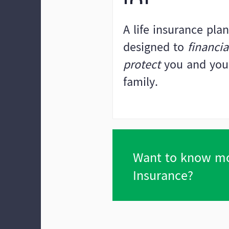
A life insurance pla
designed to
financia
protect
you and you
family.
Want to know mo
Insurance?