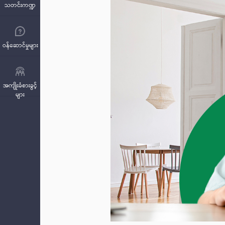
သတင်းကဏ္ဍ
ဝန်ဆောင်မှုများ
အကျိုးခံစားခွင့်
များ