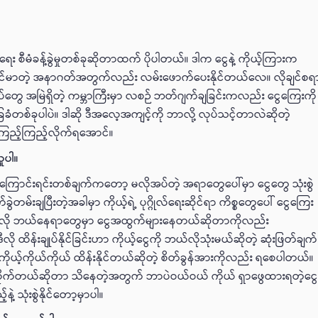
 စီမံခန့်ခွဲမှုတစ်ခုဆိုတာထက် ပိုပါတယ်။ ဒါက ငွေနဲ့ ကိုယ့်ကြားက
ိုင်မာတဲ့ အနာဂတ်အတွက်လည်း လမ်းဖောက်ပေးနိုင်တယ်လေ။ လိုချင်စရ
်ရပ်တွေ အမြဲရှိတဲ့ ကမ္ဘာကြီးမှာ လစဉ် ဘတ်ဂျက်ချခြင်းကလည်း ငွေကြေးကို
 အခြေခံတစ်ခုပါပဲ။ ဒါဆို ဒီအလေ့အကျင့်ကို ဘာလို့ လုပ်သင့်တာလဲဆိုတဲ့
ကြည့်ကြည့်လိုက်ရအောင်။
ယူပါ။
ကြောင်းရင်းတစ်ချက်ကတော့ မလိုအပ်တဲ့ အရာတွေပေါ်မှာ ငွေတွေ သုံးစွဲ
ခွဲတမ်းချပြီးတဲ့အခါမှာ ကိုယ့်ရဲ့ ပုဂ္ဂိုလ်ရေးဆိုင်ရာ ကိစ္စတွေပေါ် ငွေကြေး
င်သွားသလို ဘယ်နေရာတွေမှာ ငွေအထွက်များနေတယ်ဆိုတာကိုလည်း
 ထိန်းချုပ်နိုင်ခြင်းဟာ ကိုယ့်ငွေကို ဘယ်လိုသုံးမယ်ဆိုတဲ့ ဆုံးဖြတ်ချက်
ကိုယ့်ကိုယ်ကိုယ် ထိန်းနိုင်တယ်ဆိုတဲ့ စိတ်ခွန်အားကိုလည်း ရစေပါတယ်။
ုက်တယ်ဆိုတာ သိနေတဲ့အတွက် ဘာပဲဝယ်ဝယ် ကိုယ် ရှာဖွေထားရတဲ့ငွ
နဲ့ သုံးစွဲနိုင်တော့မှာပါ။