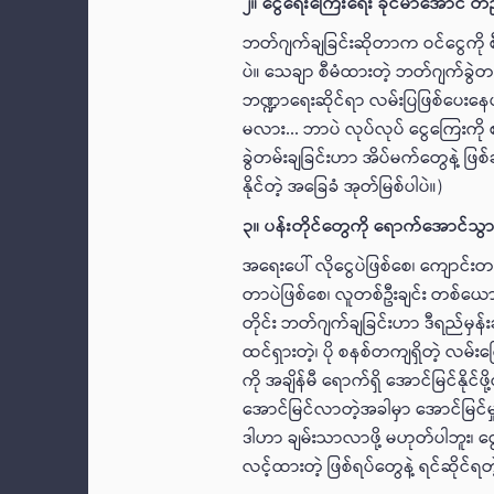
၂။ ငွေရေးကြေးရေး ခိုင်မာအောင် 
ဘတ်ဂျက်ချခြင်းဆိုတာက ဝင်ငွေကို 
ပဲ။ သေချာ စီမံထားတဲ့ ဘတ်ဂျက်ခွဲတမ်
ဘဏ္ဍာရေးဆိုင်ရာ လမ်းပြဖြစ်ပေးနေပ
မလား... ဘာပဲ လုပ်လုပ် ငွေကြေးကို 
ခွဲတမ်းချခြင်းဟာ အိပ်မက်တွေနဲ့ ဖြစ်
နိုင်တဲ့ အခြေခံ အုတ်မြစ်ပါပဲ။)
၃။ ပန်းတိုင်တွေကို ရောက်အောင်သွားပြ
အရေးပေါ် လိုငွေပဲဖြစ်စေ၊ ကျောင်းတ
တာပဲဖြစ်စေ၊ လူတစ်ဦးချင်း တစ်ယော
တိုင်း ဘတ်ဂျက်ချခြင်းဟာ ဒီရည်မှန်း
ထင်ရှားတဲ့၊ ပို စနစ်တကျရှိတဲ့ လမ်း
ကို အချိန်မီ ရောက်ရှိ အောင်မြင်နိုင
အောင်မြင်လာတဲ့အခါမှာ အောင်မြင်မှုရ
ဒါဟာ ချမ်းသာလာဖို့ မဟုတ်ပါဘူး၊ ငွေ
လင့်ထားတဲ့ ဖြစ်ရပ်တွေနဲ့ ရင်ဆိုင်ရတ