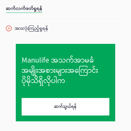
နိုင်ငံအသီးသီးမှာရှိတဲ့ Customer Service Team တွေကို
ဆက်လက်ဖတ်ရှုရန်
အသိအမှတ်ပြု၊ ဂုဏ်ပြုဆွေးနွေးပွဲတွေကို ရက်သတ္တပတ်တာလုံးမှာ
ပြုလုပ်သွားမှာ ဖြစ်ပါတယ်။
အားလုံးကြည့်ရှုရန်
Manulife အသက်အာမခံ
အမျိုးအစားများအကြောင်း
ပိုမိုသိရှိလိုပါက
ဆက်သွယ်ရန်