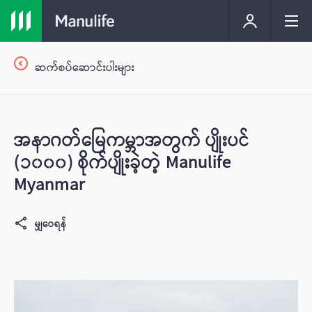
ဆက်စပ်ဆောင်းပါးများ
အနာဂတ်မြေကမ္ဘာအတွက် ပျိုးပင်
(၁၀၀၀) စိုက်ပျိုးခဲ့တဲ့ Manulife
Myanmar
မျှဝေရန်