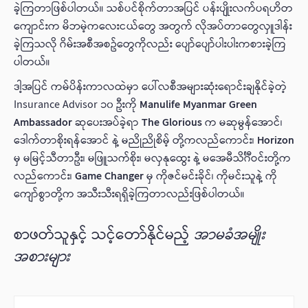
ခဲ့ကြတာဖြစ်ပါတယ်။ သစ်ပင်စိုက်တာအပြင် ပန်းပျိုးလက်ပရဟိတ
ကျောင်းက မိဘမဲ့ကလေးငယ်တွေ အတွက် လိုအပ်တာတွေလှူဒါန်း
ခဲ့ကြသလို ဂိမ်းအစီအစဥ်တွေကိုလည်း ပျော်ပျော်ပါးပါးကစားခဲ့ကြ
ပါတယ်။
ဒါ့အပြင် ကမ်ပိန်းကာလထဲမှာ ပေါ်လစီအများဆုံးရောင်းချနိုင်ခဲ့တဲ့
Insurance Advisor ၁၀ ဦးကို
Manulife Myanmar Green
Ambassador
ဆုပေးအပ်ခဲ့ရာ
The Glorious
က မဆုမွန်အောင်၊
ဒေါက်တာစိုးရန်အောင် နဲ့ မညိုညိုစိမ့် တို့ကလည်ကောင်း၊
Horizon
မှ မမြင့်သီတာဦး၊ မဖြူသက်စိုး၊ မလှနုထွေး နဲ့ မအေမီသိင်္ဂီဝင်းတို့က
လည်ကောင်း၊
Game Changer
မှ ကိုဇင်မင်းခိုင်၊ ကိုမင်းသူနဲ့ ကို
ကျော်စွာတို့က အသီးသီးရရှိခဲ့ကြတာလည်းဖြစ်ပါတယ်။
စာဖတ်သူနှင့် သင့်တော်နိုင်မည့်
အာမခံအမျိုး
အစားများ