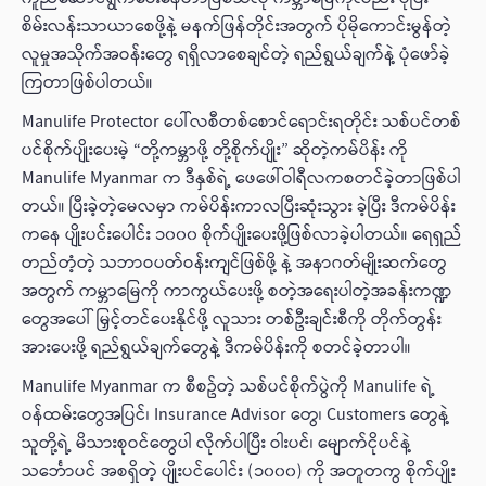
စိမ်းလန်းသာယာစေဖို့နဲ့ မနက်ဖြန်တိုင်းအတွက် ပိုမိုကောင်းမွန်တဲ့
လူမှုအသိုက်အဝန်းတွေ ရရှိလာစေချင်တဲ့ ရည်ရွယ်ချက်နဲ့ ပုံဖော်ခဲ့
ကြတာဖြစ်ပါတယ်။
Manulife Protector ပေါ်လစီတစ်စောင်ရောင်းရတိုင်း သစ်ပင်တစ်
ပင်စိုက်ပျိုးပေးမဲ့ “တို့ကမ္ဘာဖို့ တို့စိုက်ပျိုး” ဆိုတဲ့ကမ်ပိန်း ကို
Manulife Myanmar က ဒီနှစ်ရဲ့ ဖေဖေါ်ဝါရီလကစတင်ခဲ့တာဖြစ်ပါ
တယ်။ ပြီးခဲ့တဲ့မေလမှာ ကမ်ပိန်းကာလပြီးဆုံးသွား ခဲ့ပြီး ဒီကမ်ပိန်း
ကနေ ပျိုးပင်းပေါင်း ၁၀၀၀ စိုက်ပျိုးပေးဖို့ဖြစ်လာခဲ့ပါတယ်။ ရေရှည်
တည်တံ့တဲ့ သဘာဝပတ်ဝန်းကျင်ဖြစ်ဖို့ နဲ့ အနာဂတ်မျိုးဆက်တွေ
အတွက် ကမ္ဘာမြေကို ကာကွယ်ပေးဖို့ စတဲ့အရေးပါတဲ့အခန်းကဏ္ဍ
တွေအပေါ် မြှင့်တင်ပေးနိုင်ဖို့ လူသား တစ်ဦးချင်းစီကို တိုက်တွန်း
အားပေးဖို့ ရည်ရွယ်ချက်တွေနဲ့ ဒီကမ်ပိန်းကို စတင်ခဲ့တာပါ။
Manulife Myanmar က စီစဥ်တဲ့ သစ်ပင်စိုက်ပွဲကို Manulife ရဲ့
ဝန်ထမ်းတွေအပြင်၊ Insurance Advisor တွေ၊ Customers တွေနဲ့
သူတို့ရဲ့ မိသားစုဝင်တွေပါ လိုက်ပါပြီး ဝါးပင်၊ မျောက်ငိုပင်နဲ့
သင်္ဘောပင် အစရှိတဲ့ ပျိုးပင်ပေါင်း (၁၀၀၀) ကို အတူတကွ စိုက်ပျိုး