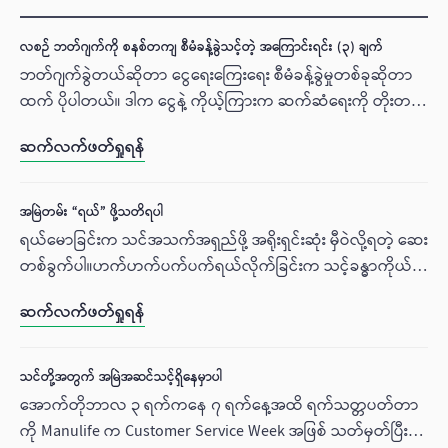
လစဉ် ဘတ်ဂျက်ကို စနစ်တကျ စီမံခန့်ခွဲသင့်တဲ့ အကြောင်းရင်း (၃) ချက်
ဘတ်ဂျက်ခွဲတယ်ဆိုတာ ငွေရေးကြေးရေး စီမံခန့်ခွဲမှုတစ်ခုဆိုတာ
ထက် ပိုပါတယ်။ ဒါက ငွေနဲ့ ကိုယ့်ကြားက ဆက်ဆံရေးကို တိုးတက်
စေသလို ပိုခိုင်မာတဲ့ အနာဂတ်အတွက်လည်း လမ်းဖောက်ပေးနိုင်
ဆက်လက်ဖတ်ရှုရန်
တယ်လေ။ လိုချင်စရာတွေ များပြီး မမျှော်လင့်ထားတဲ့ ဖြစ်ရပ်တွေ
အမြဲရှိတဲ့ ကမ္ဘာကြီးမှာ လစဉ် ဘတ်ဂျက်ချခြင်းကလည်း ငွေကြေး
ကို အမျှော်အမြင်ရှိရှိ သုံးစွဲတတ်မှုရဲ့ အခြေခံတစ်ခုပါပဲ။ ဒါဆို ဒီ
အမြဲတမ်း “ရယ်” ဖို့သတိရပါ
အလေ့အကျင့်ကို ဘာလို့ လုပ်သင့်တာလဲဆိုတဲ့ အကြောင်းရင်း (၃)
ရယ်မောခြင်းက သင်အသက်အရှည်ဖို့ အရိုးရှင်းဆုံး မှီဝဲလို့ရတဲ့ ဆေး
ချက်ကို အတူတူ ကြည့်ကြည့်လိုက်ရအောင်။
တစ်ခွက်ပါ။ဟက်ဟက်ပက်ပက်ရယ်လိုက်ခြင်းက သင့်ခန္ဓာကိုယ်
မှာရှိတဲ့ ခုခံအားစနစ်တွေ ပိုပြီးသန်မာအားကောင်းလာစေသလို
ဆက်လက်ဖတ်ရှုရန်
စိတ်ဖိစီးမှု တွေ၊ စိတ်ရဲ့ နာကျင်မှုတွေကို ကုစားဖို့ အကောင်းဆုံး
စိတ်စွမ်းအားတစ်ခု ဖြစ်ပါတယ်။
သင်တို့အတွက် အမြဲအဆင်သင့်ရှိနေမှာပါ
အောက်တိုဘာလ ၃ ရက်ကနေ ၇ ရက်နေ့အထိ ရက်သတ္တပတ်တာ
ကို Manulife က Customer Service Week အဖြစ် သတ်မှတ်ပြီး