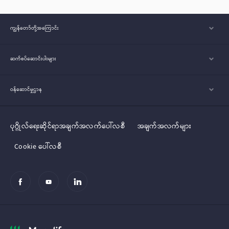
ကျွန်တော်တို့အ‌ကြောင်း
ဆက်စပ်ဆောင်းပါးများ
ဝန်ဆောင်မှုဌာန
ပုဂ္ဂိုလ်‌‌‌‌ရေးဆိုင်ရာအချက်အလက်ပေါ်လစီ
အချက်အလက်များ
Cookie ပေါ်လစီ