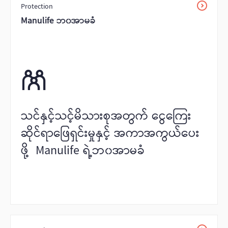
Protection
Manulife ဘ၀အာမခံ
သင်နှင့်သင့်မိသားစုအတွက် ငွေကြေး
ဆိုင်ရာဖြေရှင်းမှုနှင့် အကာအကွယ်ပေး
ဖို့ Manulife ရဲ့ဘ၀အာမခံ