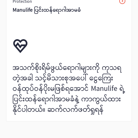
Protection
Manulife ပြင်းထန်‌ရောဂါအာမခံ
အသက်စိုးရိမ်ဖွယ်ရောဂါများကို ကုသရ
တဲ့အခါ သင့်မိသားစုအပေါ် ငွေကြေး
ဝန်ထုပ်ဝန်ပိုးမဖြစ်ရအောင် Manulife ရဲ့
ပြင်းထန်‌ရောဂါအာမခံနဲ့ ကာကွယ်ထား
နိုင်ပါတယ်။ ဆက်လက်ဖတ်ရှုရန်