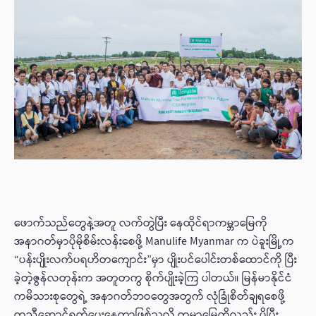
‌ဖောက်သည်တွေနဲ့အတူ လက်တွဲပြီး နေထိုင်ရာကမ္ဘာမြေကို
အနာဂတ်မှာပိုမိုစိမ်းလန်းစေဖို့ Manulife Myanmar က ပဲခူးမြို့က
“ပန်းပျိုးလက်ပရဟိတကျောင်း”မှာ ပျိုးပင်ပေါင်းတစ်ထောင်ကို ပြီး
ခဲ့တဲ့ဇွန်လတုန်းက အတူတကွ စိုက်ပျိုးခဲ့ကြ ပါတယ်။ မြန်မာနိုင်ငံ
ကမိသားစုတွေရဲ့ အနာဂတ်ဘဝတွေအတွက် လုံခြုံစိတ်ချရစေဖို့
ကူညီဆောင်ရွက်ပေးနေတာဖြစ်သလို ကမ္ဘာမြေကိုလည်း ပိုပြီး