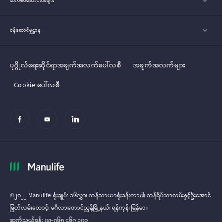
ဆက်စပ်ဆောင်းပါးများ
ဝန်ဆောင်မှုဌာန
ပုဂ္ဂိုလ်‌‌‌‌ရေးဆိုင်ရာအချက်အလက်ပေါ်လစီ
အချက်အလက်များ
Cookie ပေါ်လစီ
©၂၀၂၂ Manulife၊ ရုံးချုပ်: ၁၆လွှာ၊ ကန်သာယာရုံးခန်းတာ၀ါ၊ ကန်ရိပ်သာလမ်းနှင့်ဦးအောင်
မြတ်လမ်း‌‌ထောင့်၊ မင်္ဂလာတောင်ညွန့်မြို့နယ်၊ ရန်ကုန်၊ မြန်မာ။
ဆက်သွယ်ရန်: ၀၉-၇၆၅ ၄၆၇ ၁၀၀