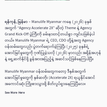
ရန်ကုန်, မြန်မာ
– Manulife Myanmar ကနေ (၂၀၂၆) ခုနှစ်
အတွက် “Agency Accelerate 2X” ဆိုတဲ့ Theme နဲ့ Agency
Grand Kick-Off ပွဲကြီးကို ခမ်းနားတင့်တယ်စွာ ကျင်းပဖြစ်ခဲ့ပါ
တယ်။ Manulife Myanmar ရဲ့ CEO, CDO တို့နဲ့အတူ Agency
ဝန်ထမ်းတွေလည်း ပွဲတက်ရောက်ခဲ့ကြပြီး (၂၀၂၅) ခုနှစ်ရဲ့
အောင်မြင်မှုတွေကို ဂုဏ်ပြုခဲ့သလို (၂၀၂၆) မှာလည်း အရှိန်အဟုန်
နဲ့ ရှေ့ဆက်နိုင်ဖို့ ခွန်အားအပြည့်နဲ့ အဆင်သင့်ဖြစ်နေကြပါပြီ။
Manulife Myanmar ဝန်ထမ်းတွေကတော့ ဒီနှစ်အတွက်
အောင်မြင်မှုတွေကို နှစ်ဆတိုး (Accelerate 2X) ရယူနိုင်အောင်
အကောင်းဆုံး ကြိုးစားသွားဖို့ စိတ်လှုပ်ရှားနေကြပြီလေ။
See More Here