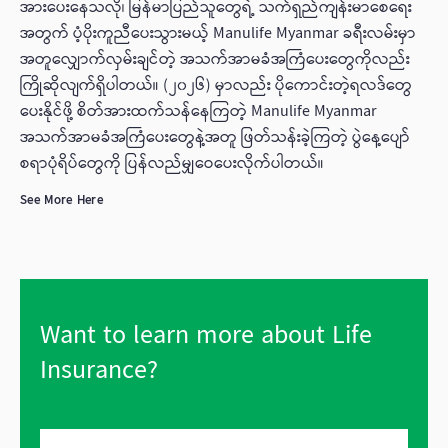
အားပေးနေသလို၊ မြန်မာပြည်သူတွေရဲ့ သက်ရှည်ကျန်းမာစေရေး
အတွက် ပံ့ပိုးကူညီပေးသွားမယ့် Manulife Myanmar ခရီးလမ်းမှာ
အတူလျှောက်လှမ်းချင်တဲ့ အသက်အာမခံအကြံပေးတွေကိုလည်း
ကြိုဆိုလျက်ရှိပါတယ်။ (၂၀၂၆) မှာလည်း ပိုကောင်းတဲ့ရလဒ်တွေ
ပေးနိုင်ဖို့ စိတ်အားထက်သန်နေကြတဲ့ Manulife Myanmar
အသက်အာမခံအကြံပေးတွေနဲ့အတူ ဖြတ်သန်းခဲ့ကြတဲ့ ပွဲနေ့ပျော်
စရာပုံရိပ်တွေကို ပြန်လည်မျှဝေပေးလိုက်ပါတယ်။
See More Here
Want to learn more about Life
Insurance?