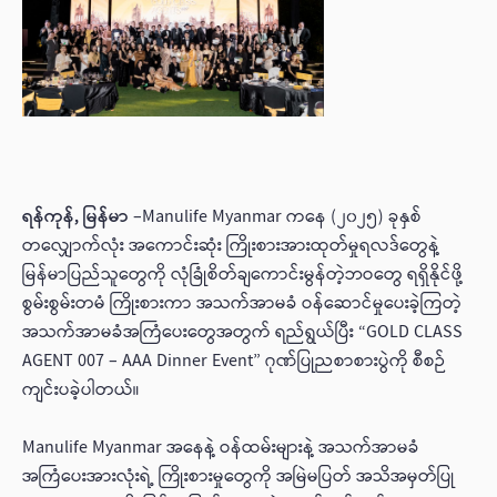
ရန်ကုန်, မြန်မာ
–Manulife Myanmar ကနေ (၂၀၂၅) ခုနှစ်
တလျှောက်လုံး အကောင်းဆုံး ကြိုးစားအားထုတ်မှုရလဒ်တွေနဲ့
မြန်မာပြည်သူတွေကို လုံခြုံစိတ်ချကောင်းမွန်တဲ့ဘဝတွေ ရရှိနိုင်ဖို့
စွမ်းစွမ်းတမံ ကြိုးစားကာ အသက်အာမခံ ဝန်ဆောင်မှုပေးခဲ့ကြတဲ့
အသက်အာမခံအကြံပေးတွေအတွက် ရည်ရွယ်ပြီး “GOLD CLASS
AGENT 007 – AAA Dinner Event” ဂုဏ်ပြုညစာစားပွဲကို စီစဉ်
ကျင်းပခဲ့ပါတယ်။
Manulife Myanmar အနေနဲ့ ဝန်ထမ်းများနဲ့ အသက်အာမခံ
အကြံပေးအားလုံးရဲ့ ကြိုးစားမှုတွေကို အမြဲမပြတ် အသိအမှတ်ပြု