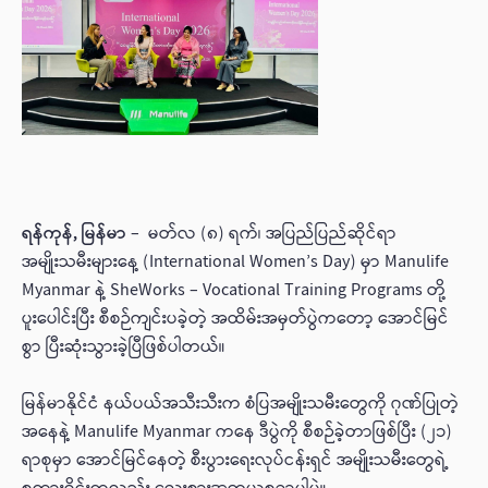
ရန်ကုန်, မြန်မာ
– မတ်လ (၈) ရက်၊ အပြည်ပြည်ဆိုင်ရာ
အမျိုးသမီးများနေ့ (International Women’s Day) မှာ Manulife
Myanmar နဲ့ SheWorks – Vocational Training Programs တို့
ပူးပေါင်းပြီး စီစဉ်ကျင်းပခဲ့တဲ့ အထိမ်းအမှတ်ပွဲကတော့ အောင်မြင်
စွာ ပြီးဆုံးသွားခဲ့ပြီဖြစ်ပါတယ်။
မြန်မာနိုင်ငံ နယ်ပယ်အသီးသီးက စံပြအမျိုးသမီးတွေကို ဂုဏ်ပြုတဲ့
အနေနဲ့ Manulife Myanmar ကနေ ဒီပွဲကို စီစဉ်ခဲ့တာဖြစ်ပြီး (၂၁)
ရာစုမှာ အောင်မြင်နေတဲ့ စီးပွားရေးလုပ်ငန်းရှင် အမျိုးသမီးတွေရဲ့