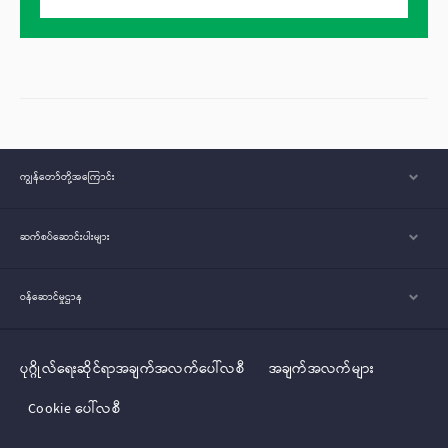
ကျွန်တော်တို့အ‌ကြောင်း
ဆက်စပ်ဆောင်းပါးများ
ဝန်ဆောင်မှုဌာန
ပုဂ္ဂိုလ်‌‌‌‌ရေးဆိုင်ရာအချက်အလက်ပေါ်လစီ
အချက်အလက်များ
Cookie ပေါ်လစီ