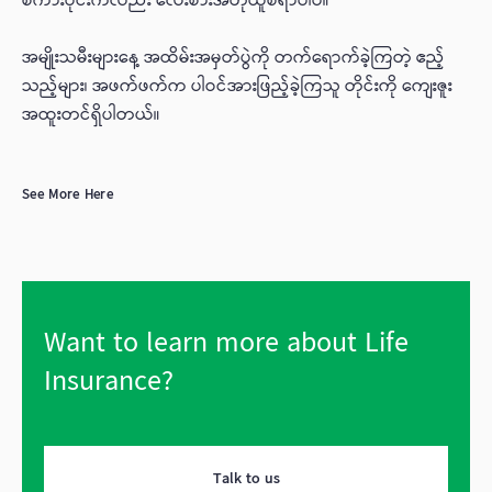
စကားဝိုင်းကလည်း လေးစားအတုယူစရာပါပဲ။
အမျိုးသမီးများနေ့ အထိမ်းအမှတ်ပွဲကို တက်ရောက်ခဲ့ကြတဲ့ ဧည့်
သည့်များ၊ အဖက်ဖက်က ပါဝင်အားဖြည့်ခဲ့ကြသူ တိုင်းကို ကျေးဇူး
အထူးတင်ရှိပါတယ်။
See More Here
Want to learn more about Life
Insurance?
Talk to us