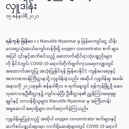
လှူဒါန်း
၁၅ ဇန်နဝါရီ ၂၀၂၁
ရန်ကုန်၊ မြန်မာ
။ ။ Manulife Myanmar မှ မြန်မာကျပ်ငွေ သိန်း
လေးရာ့သုံးဆယ်ကျော်တန်ဖိုးရှိ oxygen concentrator စက် များ
အပြင် ၎င်းနှင့်ဆက်စပ်သည့် ဆေးဘက်ဆိုင်ရာသုံးပစ္စည်းများ
ကို နိုင်ငံတွင်း COVID-19 ရောဂါတိုက်ဖျက်ကုသရေးကဏ္ဍတွင်
အထောက်အကူပြု အသုံးပြုနိုင်ရန် မြန်မာနိုင်ငံ ကျန်းမာရေးနှင့်
အားကစားဝန်ကြီးဌာနသို့ လှူဒါန်းခဲ့သည်။ အဆိုပါ လှူဒါန်းမှု အခမ်း
အနားကို ၂၀၂၁ခုနှစ်၊ ဇန်နဝါရီလ ၈ ရက်နေ့တွင် ရန်ကုန်မြို့ရှိ ဆေး
သုတေသနဦးစီးဌာန၌ ကျင်းပခဲ့ပြီး ဦးစီးဌာန၏ ညွှန်ကြားရေးမှူး
ချုပ်နှင့် တာဝန်ရှိသူများ၊ Manulife Myanmar မှ အကြီးတန်း
အမှုဆောင်အရာရှိများ တက်ရောက်ခဲ့ကြသည်။
လှူဒါန်းမှုပြုခဲ့သည့် အဆိုပါ oxygen concentrator စက်များနှင့်
ဆက်စပ်ပစ္စည်းများမှာ လက်ရှိဆေးရုံများတွင် COVID-19 ရောဂါ