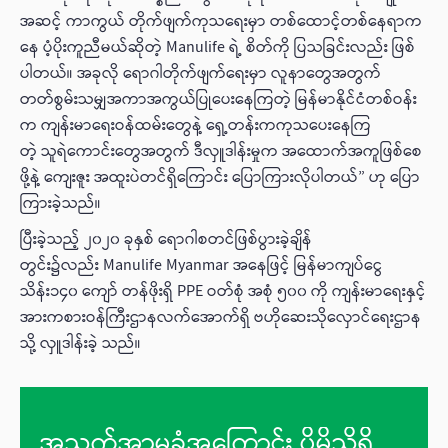
အဆင့် ကာကွယ် တိုက်ဖျက်ကုသရေးမှာ တစ်ထောင့်တစ်နေရာက
နေ ပံ့ပိုးကူညီမယ်ဆိုတဲ့ Manulife ရဲ့ စိတ်ကို ပြသခြင်းလည်း ဖြစ်
ပါတယ်။ အခုလို ရောဂါတိုက်ဖျက်ရေးမှာ လူနာတွေအတွက်
တတ်စွမ်းသမျှအကာအကွယ်ပြုပေးနေကြတဲ့ မြန်မာနိုင်ငံတစ်ဝန်း
က ကျန်းမာရေးဝန်ထမ်းတွေနဲ့ ရှေ့တန်းကကုသပေးနေကြ
တဲ့ သူရဲကောင်းတွေအတွက် ဒီလှူဒါန်းမှုက အထောက်အကူဖြစ်စေ
ဖို့နဲ့ ကျေးဇူး အထူးပဲတင်ရှိကြောင်း ပြောကြားလိုပါတယ်” ဟု ပြော
ကြားခဲ့သည်။
ပြီးခဲ့သည့် ၂၀၂၀ ခုနှစ် ရောဂါစတင်ဖြစ်ပွားခဲ့ချိန်
တွင်း၌လည်း Manulife Myanmar အနေဖြင့် မြန်မာကျပ်ငွေ
သိန်း၁၄၀ ကျော် တန်ဖိုးရှိ PPE ဝတ်စုံ အစုံ ၅၀၀ ကို ကျန်းမာရေးနှင့်
အားကစားဝန်ကြီးဌာနလက်အောက်ရှိ ဗဟိုဆေးသိုလှောင်ရေးဌာန
သို့ လှူဒါန်းခဲ့ သည်။
အသက်အာမခံအကြောင်း ပိုမိုသိရှိ