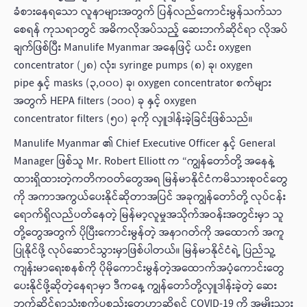
ခံစားနေရသော လူနာများအတွက် ပြန်လည်ကောင်းမွန်သက်သာ
စေ‌ရန် ကုသရာတွင် အဓိကလိုအပ်သည့် ဆေးဘက်ဆိုင်ရာ လိုအပ်
ချက်ဖြစ်ပြီး Manulife Myanmar အနေဖြင့် ယင်း oxygen
concentrator (၂၈) လုံး၊ syringe pumps (၈) ခု၊ oxygen
pipe နှင့် masks (၃,၀၀၀) ခု၊ oxygen concentrator စက်များ
အတွက် HEPA filters (၁၀၀) ခု နှင့် oxygen
concentrator filters (၅၀) ခုကို လှူဒါန်းခဲ့ခြင်းဖြစ်သည်။
Manulife Myanmar ၏ Chief Executive Officer နှင့် General
Manager ဖြစ်သူ Mr. Robert Elliott က “ကျွန်တော်တို့ အနေနဲ့
ထားရှိထားတဲ့ကတိကဝတ်တွေအရ မြန်မာနိုင်ငံကမိသားစုဝင်တွေ
ကို အကာအကွယ်ပေးနိုင်ဆိုတာအပြင် အခုကျွန်တော်တို့ လုပ်ငန်း
ရောက်ရှိလည်ပတ်နေတဲ့ မြန်မာ့လူမှုအသိုက်အဝန်းအတွင်းမှာ သူ
တို့တွေအတွက် ပိုပြီးကောင်းမွန်တဲ့ အနာဂတ်ကို အထောက် အကူ
ပြုနိုင်ဖို့ လုပ်ဆောင်သွားမှာဖြစ်ပါတယ်။ မြန်မာနိုင်ငံရဲ့ ပြည်သူ့
ကျန်းမာရေးစနစ်ကို ပိုမိုကောင်းမွန်တဲ့အထောက်အပံ့ကောင်းတွေ
ပေးနိုင်ဖို့ဆိုတဲ့နေရာမှာ ဒီကနေ့ ကျွန်တော်တို့လှူဒါန်းခဲ့တဲ့ ဆေး
ဘက်ဆိုင်ရာသုံးစက်ပစ္စည်းတွေဟာဆိုရင် COVID-19 ကို အမျိုးသား