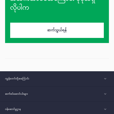
လိုပါက
ဆက်သွယ်ရန်
ကျွန်တော်တို့အ‌ကြောင်း
ဆက်စပ်ဆောင်းပါးများ
ဝန်ဆောင်မှုဌာန