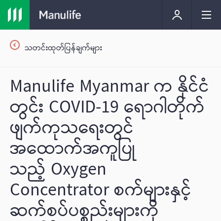
သတင်းထုတ်ပြန်ချက်များ
Manulife Myanmar က နိုင်ငံ
တွင်း COVID-19 ရောဂါတိုက်
ဖျက်ကုသရေးတွင်
အထောက်အကူပြု
သည့် Oxygen
Concentrator စက်များနှင့်
ဆက်စပ်ပစ္စည်းများကို