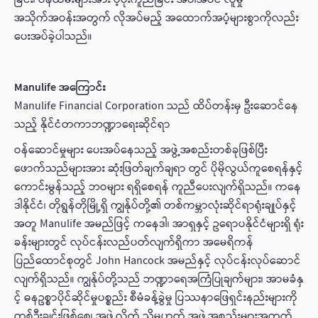
အသိုက်အဝန်းအတွက် လိုအပ်မည့် အထောက်အပံ့များစွာကိုလည်း
ပေးအပ်ခဲ့ပါသည်။
Manulife အကြောင်း
Manulife Financial Corporation သည် ထိပ်တန်းမှ ဦးဆောင်နေ
သည့် နိုင်ငံတကာဘဏ္ဍာရေးဆိုင်ရာ
ဝန်ဆောင်မှုများ ပေးအပ်နေသည့် အဖွဲ့အစည်းတစ်ခုဖြစ်ပြီး
ဖောက်သည်များအား ဆုံးဖြတ်ချက်ချရာ တွင် ပိုမိုလွယ်ကူစေရန်နှင့်
ကောင်းမွန်သည့် ဘဝများ ရရှိစေရန် ကူညီပေးလျက်ရှိသည်။ ကနေ
ဒါနိုင်ငံ၊ တိုရွန်တိုမြို့ရှိ ကျွန်ုပ်တို့၏ တစ်ကမ္ဘာလုံးဆိုင်ရာရုံးချုပ်နှင့်
အတူ Manulife
အမည်ဖြင့် ကနေဒါ၊ အာရှနှင့် ဥရောပနိုင်ငံများရှိ ရုံး
ခန်းများတွင် လုပ်ငန်းလည်ပတ်လျက်ရှိကာ အမေရိကန်
ပြည်ထောင်စုတွင် John Hancock အမည်နှင့် လုပ်ငန်းလုပ်ဆောင်
လျက်ရှိသည်။ ကျွန်ုပ်တို့သည် ဘဏ္ဍာရေအကြံပြုချက်များ၊ အာမခံနှ
င့် ဓနဥစ္စာပိုင်ဆိုင်မှုပစ္စည်း စီမံခန့်ခွဲမှု ပြဿနာဖြေရှင်းနည်းများကို
တစ်ဦးချင်းဖြစ်စေ၊ အဖွဲ့လိုက် သို့မဟုတ် အဖွဲ့အစည်းများအတွက်