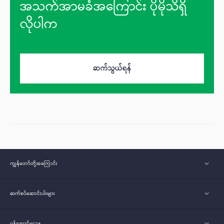
အသက်အာမခံအကြောင်း ပိုမိုသိရှိ
လိုပါက
ဆက်သွယ်ရန်
ကျွန်တော်တို့အ‌ကြောင်း
ဆက်စပ်ဆောင်းပါးများ
ဝန်ဆောင်မှုဌာန