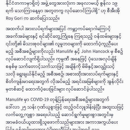
နိုင်ငံတကာမှာရှိတဲ့ အဖွဲ့တွေအားလုံးက အခုလာမယ့် ဇွန်လ ၁၉
ရက် သောကြာနေ့မှာ အတူတကွ လုပ်ဆောင်ကြပါစို့” ဟု စီအီးအို
Roy Gori က ဆက်ပြောသည်။
အထက်ပါ အားလပ်ရက်များအပြင် ကမ္ဘာ့ကပ်ရောဂါကြောင့်
အခက်အခဲများနှင့် ရင်ဆိုင်တွေ့ကြုံနေ ကြရသည့် ဝန်ထမ်းများနှင့်
၎င်းတို့၏ မိသားစုဝင်များ၏ လူမှုဘဝများကို ထောက်ပံ့ကူညီပေး
မည့် အစီအစဥ်များကိုလည်း Manulife နှင့် John Hancock မှ စီစဥ်
လုပ်ဆောင်လျက်ရှိပါသည်။ ကုမ္ပဏီ အနေဖြင့် ပုံသေအလုပ်ချိန်
စနစ်မှ သက်တောင့်သက်သာဖြင့် အချိန်ကို မိမိနှင့်အလျဥ်းသင့်
သလို ရွေးချယ်နိုင်မည့် အစီအစဥ်၊ အစားထိုးအားလပ်ရက်များနှင့်
စိတ်ကျန်းမာရေးအတွက် လိုအပ်မည့် အရင်းအမြစ်များကို အွန်လိုင်း
မှတစ်ဆင့် ထောက်ပံ့ပေးခြင်းများ လုပ်ဆောင်ခဲ့ပါသည်။
Manulife မှာ COVID-19 တုန့်ပြန်ရေးအစီအစဥ်များအတွက်
‌ဒေါ်လာ ၂၅ သန်း ဂုဏ်ယူစွာဖြင့် ထည့်ဝင်လှူဒါန်းခဲ့ပြီး အထူးသဖြင့်
လက်တွေ့ကျစွာ အရေးပါသည့် ဆောင်ရွက်မှုများစွာအတွင်းမှ
အာမခံဝယ်ယူထားရှိသူဖောက်သည်များအား အကာအကွယ်ပေး
ခြင်း၊ ဝန်ထမ်းများအား ပံ့ပိုးကူညီခြင်း အပါအဝင် လူမှု