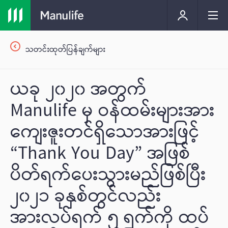
သတင်းထုတ်ပြန်ချက်များ
ယခု ၂၀၂၀ အတွက်
Manulife မှ ဝန်ထမ်းများအား
ကျေးဇူးတင်ရှိသောအားဖြင့်
“Thank You Day” အဖြစ်
ပိတ်ရက်ပေးသွားမည်ဖြစ်ပြီး
၂၀၂၁ ခုနှစ်တွင်လည်း
အားလပ်ရက် ၅ ရက်ကို ထပ်