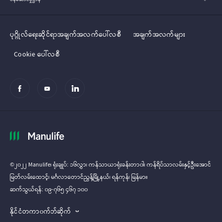
ပုဂ္ဂိုလ်‌‌‌‌ရေးဆိုင်ရာအချက်အလက်ပေါ်လစီ
အချက်အလက်များ
Cookie ပေါ်လစီ
©၂၀၂၂ Manulife၊ ရုံးချုပ်: ၁၆လွှာ၊ ကန်သာယာရုံးခန်းတာ၀ါ၊ ကန်ရိပ်သာလမ်းနှင့်ဦးအောင်
မြတ်လမ်း‌‌ထောင့်၊ မင်္ဂလာတောင်ညွန့်မြို့နယ်၊ ရန်ကုန်၊ မြန်မာ။
ဆက်သွယ်ရန်: ၀၉-၇၆၅ ၄၆၇ ၁၀၀
နိုင်ငံတကာ၀က်ဘ်ဆိုက်