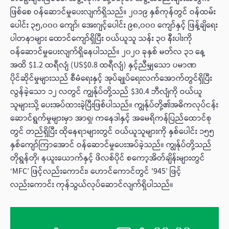
ဖြစ်စေ ဝန်ဆောင်မှုပေးလျက်ရှိသည်။ ၂၀၁၉ နှစ်ကုန်တွင် ဝန်ထမ်း
ပေါင်း ၃၅,၀၀၀ ကျော်၊ အေးဂျင့်ပေါင်း ၉၈,၀၀၀ ကျော်နှင့် ဖြန့်ချိရေး
ပါတနာများ ထောင်ကျော်ရှိပြီး ဝယ်ယူသူ သန်း ၃၀ နီးပါးကို
ဝန်ဆောင်မှုပေးလျက်ရှိနေပါသည်။ ၂၀၂၀ ခုနှစ် မတ်လ ၃၁ နေ့
အထိ $1.2 ထရီလျံ (US$0.8 ထရီလျံ) နှင့်ညီမျှသော ပမာဏ
ပိုင်ဆိုင်မှုများသည် စီမံရေးနှင့် အုပ်ချုပ်ရေးလက်အောက်တွင်ရှိပြီး
လွန်ခဲ့သော ၁၂ လတွင် ကျွန်ုပ်တို့သည် $30.4 ဘီလျံကို ဝယ်ယူ
သူများသို့ ပေးအပ်ထားခဲ့ပြီးဖြစ်ပါသည်။ ကျွန်ုပ်တို့၏အဓိကလုပ်ငန်း
ဆောင်ရွက်မှုများမှာ အာရှ၊ ကနေဒါနှင့် အမေရိကန်ပြည်ထောင်စု
တွင် တည်ရှိပြီး ထိုနေရာများတွင် ဝယ်ယူသူများကို နှစ်ပေါင်း ၁၅၅
နှစ်ကျော်ကြာအောင် ဝန်ဆောင်မှုပေးအပ်ခဲ့သည်။ ကျွန်ုပ်တို့သည်
တိုရွန်တို၊ နယူးယောက်နှင့် ဖိလစ်ပိုင် စကော့အိတ်ချိန်းများတွင်
‘MFC’ ဖြင့်လည်းကောင်း၊ ဟောင်ကောင်တွင် '945’ ဖြင့်
လည်းကောင်း ကုန်သွယ်လုပ်ဆောင်လျက်ရှိပါသည်။