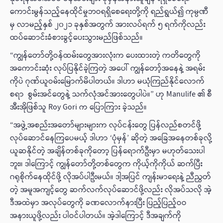
ကောင်းမွန်သည့်နေထိုင်မှုဘဝရရှိစေရေးတို့ကို ရည်ရွယ်၍ ကုမ္ပဏီ
မှ လာမည့်နှစ် ၂၀၂၁ ခုနှစ်အတွက် အားလပ်ရက် ၅ ရက်ကိုလည်း
ထပ်ဆောင်းခံစားခွင့်ပေးသွားမည်ဖြစ်သည်။
“ကျွန်တော်တို့ဝန်ထမ်းတွေအားလုံးက ပေးထားတဲ့ ကတိတွေကို
အကောင်းဆုံး လုပ်ပြနိုင်ခဲ့ကြတဲ့ အပေါ် ကျွန်တော့်အနေနဲ့ အရမ်း
ကိုပဲ ဂုဏ်ယူဝမ်းမြောက်မိပါတယ်။ ဒါဟာ မယုံကြည်နိုင်လောက်
စရာ စွမ်းအင်တွေနဲ့ သက်လုံအင်အားတွေပါပဲ။” ဟု Manulife ၏ စီ
အီးအိုဖြစ်သူ Roy Gori က ပြောကြား ခဲ့သည်။
“အဖွဲ့အစည်းအတော်များများက လုပ်ငန်းတွေ ပြန်လည်စတင်ဖို့
လုပ်ဆောင်နေကြပေမယ့် ဒါဟာ ‘ပုံမှန်’ ဆိုတဲ့ အခြေအနေတစ်ခုလို့
ယူဆနိုင်တဲ့ အချိန်တစ်ခုကိုတော့ ပြန်ရောက်ဦးမှာ မဟုတ်သေးပါ
ဘူး။ ဒါကြောင့် ကျွန်တော်တို့တစ်တွေက ကိုယ့်ကိုကိုယ် ဆက်ပြီး
ဂရုစိုက်နေထိုင်ဖို့ လိုအပ်ပါဦးမယ်။ ဒါ့အပြင် ကျန်းမာရေးနဲ့ ညီညွတ်
တဲ့ အမူအကျင့်တွေ ဆက်လက်လုပ်ဆောင်ဖို့လည်း လိုအပ်သလို အဲ့
ဒီအထဲမှာ အလုပ်တွေကို ခဏလောက်နားပြီး ပြည့်ပြည့်ဝဝ
အနားယူဖို့လည်း ပါဝင်ပါတယ်။ အဲ့ဒါကြောင့် ဒီအချက်ကို