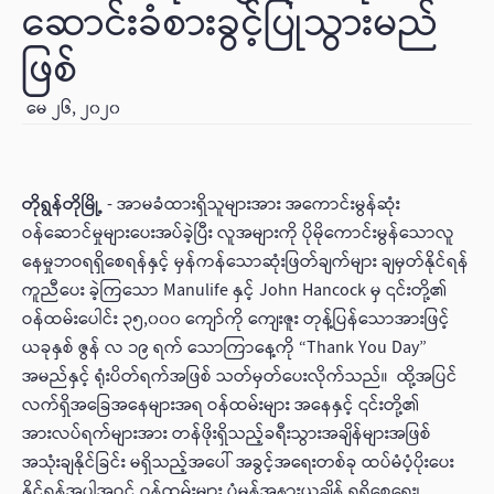
ဆောင်းခံစားခွင့်ပြုသွားမည်
ဖြစ်
မေ ၂၆, ၂၀၂၀
တိုရွန်တိုမြို့
- အာမခံထားရှိသူများအား အကောင်းမွန်ဆုံး
ဝန်ဆောင်မှုများပေးအပ်ခဲ့ပြီး လူအများကို ပိုမိုကောင်းမွန်သောလူ
နေမှုဘဝရရှိစေရန်နှင့် မှန်ကန်သောဆုံးဖြတ်ချက်များ ချမှတ်နိုင်ရန်
ကူညီပေး ခဲ့ကြသော Manulife နှင့် John Hancock မှ ၎င်းတို့၏
ဝန်ထမ်းပေါင်း ၃၅,၀၀၀ ကျော်ကို ကျေးဇူး တုန့်ပြန်သောအားဖြင့်
ယခုနှစ် ဇွန် လ ၁၉ ရက် သောကြာနေ့ကို “Thank You Day”
အမည်နှင့် ရုံးပိတ်ရက်အဖြစ် သတ်မှတ်ပေးလိုက်သည်။ ထို့အပြင်
လက်ရှိအခြေအနေများအရ ဝန်ထမ်းများ အနေနှင့် ၎င်းတို့၏
အားလပ်ရက်များအား တန်ဖိုးရှိသည့်ခရီးသွားအချိန်များအဖြစ်
အသုံးချနိုင်ခြင်း မရှိသည့်အပေါ် အခွင့်အရေးတစ်ခု ထပ်မံပံ့ပိုးပေး
နိုင်ရန်အပါအဝင် ဝန်ထမ်းများ ပုံမှန်အနားယူချိန် ရရှိစေရေး၊